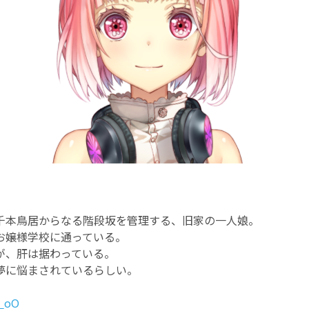
千本鳥居からなる階段坂を管理する、旧家の一人娘。
お嬢様学校に通っている。
が、肝は据わっている。
夢に悩まされているらしい。
_oO