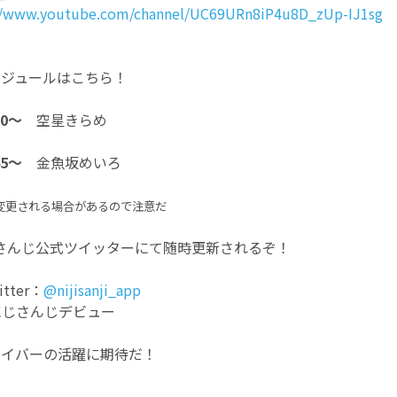
//www.youtube.com/channel/UC69URn8iP4u8D_zUp-IJ1sg
ケジュールはこちら！
00～
空星きらめ
45～
金魚坂めいろ
変更される場合があるので注意だ
さんじ公式ツイッターにて随時更新されるぞ！
ter：
@nijisanji_app
にじさんじデビュー
ライバーの活躍に期待だ！