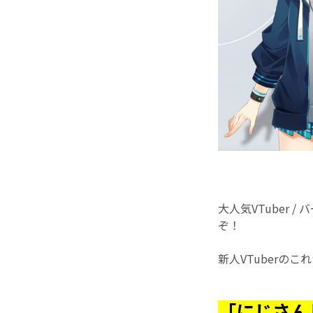
大人気VTuber 
ぞ！
新人VTuberの
「にじさん