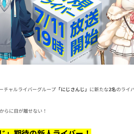
/ バーチャルライバーグループ
「にじさんじ」
に新たな
2名
のライ
これからに目が離せない！
じ」期待の新人ライバー！