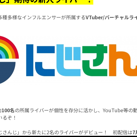
多種多様なインフルエンサーが所属する
VTuber/バーチャル
約
100名
の所属ライバーが個性を存分に活かし、YouTube等の
いるぞ！
じさんじ」から新たに2名のライバーがデビュー！ 初配信は
7