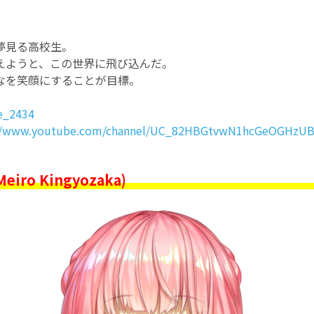
夢見る高校生。
えようと、この世界に飛び込んだ。
なを笑顔にすることが目標。
e_2434
://www.youtube.com/channel/UC_82HBGtvwN1hcGeOGHzU
ro Kingyozaka)