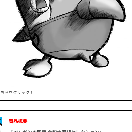
こちらをクリック！
商品概要
『
ペンギンの問題 令和大問題セレクション
』