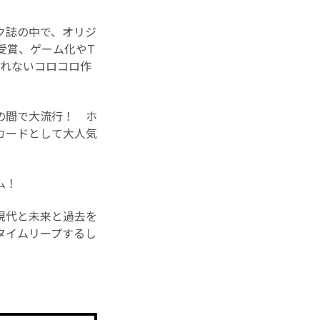
ク誌の中で、オリジ
受賞、ゲーム化やT
られないコロコロ作
の間で大流行！ ホ
カードとして大人気
ム！
現代と未来と過去を
タイムリープするし