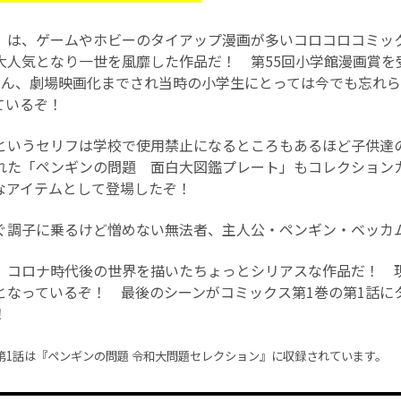
』は、ゲームやホビーのタイアップ漫画が多いコロコロコミッ
大人気となり一世を風靡した作品だ！ 第55回小学館漫画賞を
ろん、劇場映画化までされ当時の小学生にとっては今でも忘れ
ているぞ！
というセリフは学校で使用禁止になるところもあるほど子供達
れた「ペンギンの問題 面白大図鑑プレート」もコレクション
なアイテムとして登場したぞ！
ぐ調子に乗るけど憎めない無法者、主人公・ペンギン・ベッカ
、コロナ時代後の世界を描いたちょっとシリアスな作品だ！ 
となっているぞ！ 最後のシーンがコミックス第1巻の第1話に
！
第1話は『ペンギンの問題 令和大問題セレクション』に収録されています。