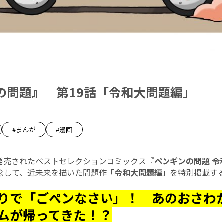
の問題』 第19話「令和大問題編」
#まんが
#漫画
日に発売されたベストセレクションコミックス『
ペンギンの問題 
念して、近未来を描いた問題作「
令和大問題編
」を特別掲載す
りで「ごペンなさい」！ あのおさわ
ムが帰ってきた！？