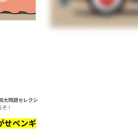
令和大問題セレクシ
るぞ！
がせペンギ