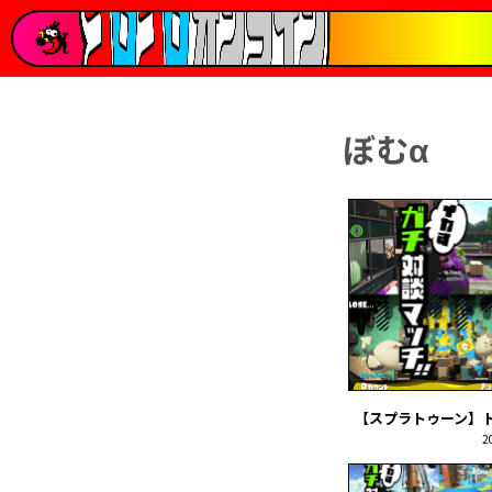
ぼむα
【スプラトゥーン】ト
2