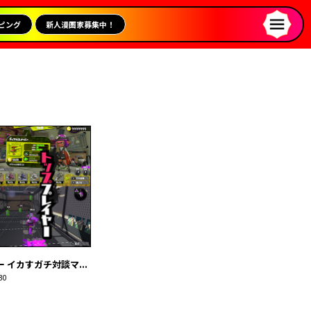
ピング
新人漫画家募集中！
イカすガチ対談マ...
30