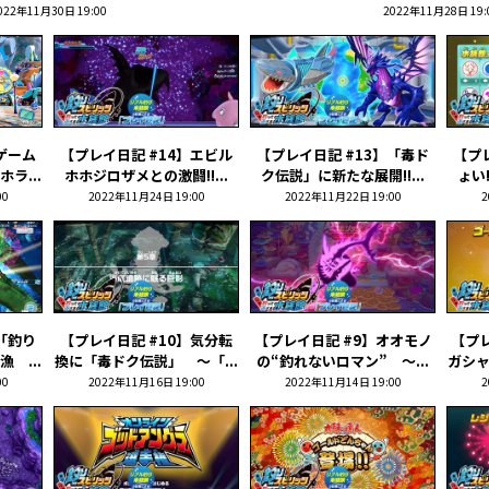
022年11月30日 19:00
2022年11月28日 19:
ゲーム
【プレイ日記 #14】エビル
【プレイ日記 #13】「毒ド
【プ
ラ...
ホホジロザメとの激闘!!...
ク伝説」に新たな展開!!...
ょい
00
2022年11月24日 19:00
2022年11月22日 19:00
2
「釣り
【プレイ日記 #10】気分転
【プレイ日記 #9】オオモノ
【プレ
 ...
換に「毒ドク伝説」 〜「...
の“釣れないロマン” 〜...
ガシャ
00
2022年11月16日 19:00
2022年11月14日 19:00
2