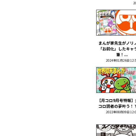
2
まんが家先生がノリ
「お前化」したキャ
筆！...
2024年01月26日 12:
【月コロ9月号特報】
コロ読者の夢叶う！ Yo
2022年08月09日 12: