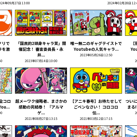
024年09月27日 13:00
2024年02月28日 12:
ノリで
「国民的2頭身キャラ賞」開
唯一無二のギャグテイストで
【
ラを激
催記念！ 審査委員長・永
Youtubeの人気キャラ...
Yo
井...
2023年05月26日 12:50
50
2023年07月14日 10:00
2
全コロ
超メーワク侵略者、まさかの
【アニキ春号】お待たせして
つい
u...
感動の完結巻！ 『アルマ
ごペンなさい！ コロコロ
まる!
ゲ...
伝...
00
2
2021年08月27日 13:15
2021年03月12日 17:15