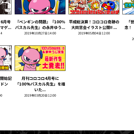
6月号
『ペンギンの問題』『100％
平成総決算！コロコロ奇跡の
「
ゲ...
パスカル先生』の永井ゆう...
大同窓会イラスト公開!! ...
念！
14
2019年10月27日 14:00
2019年05月04日 12:00
2
開始記
月刊コロコロ4月号に
ゲドン
「100%パスカル先生」を描
いた...
00
2019年03月20日 12:00