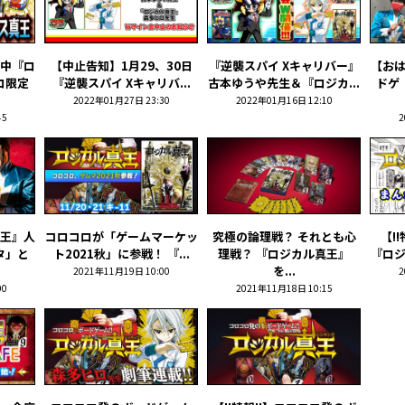
中『ロ
【中止告知】1月29、30日
『逆襲スパイ Xキャリバー』
【お
ロ限定
『逆襲スパイ Xキャリバ...
古本ゆうや先生＆『ロジカ...
ドゲ
2022年01月27日 23:30
2022年01月16日 12:10
45
2
王』人
コロコロが「ゲームマーケッ
究極の論理戦？ それとも心
【!
タ」と
ト2021秋」に参戦！ 『...
理戦？ 『ロジカル真王』
『ロジ
を...
2021年11月19日 10:00
2
00
2021年11月18日 10:15