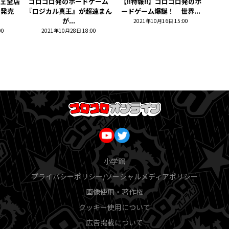
ェ全店
コロコロ発のボードゲーム
【!!特報!!】コロコロ発のボ
 発売
『ロジカル真王』が超速まん
ードゲーム爆誕！ 世界...
が...
2021年10月16日 15:00
00
2021年10月28日 18:00
小学館
プライバシーポリシー/ソーシャルメディアポリシー
画像使用・著作権
クッキー使用について
広告掲載について