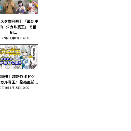
はスタ増刊号】「最新ボ
『ロジカル真王』で番
組...
022年01月09日 14:00
!特報!!】超新作ボドゲ
カル真王』発売直前...
021年11月15日 10:00