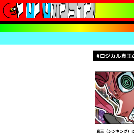
#ロジカル真王
真王（シンキング）に