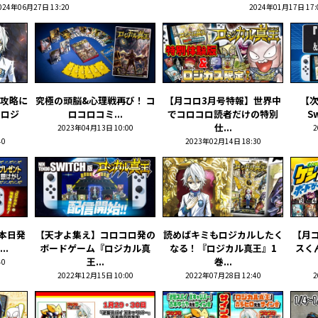
024年06月27日 13:20
2024年01月17日 17:
攻略に
究極の頭脳&心理戦再び――！ コ
【月コロ3月号特報】世界中
【次
のロジ
ロコロコミ...
でコロコロ読者だけの特別
S
仕...
2023年04月13日 10:00
2
40
2023年02月14日 18:30
本日発
【天才よ集え】コロコロ発の
読めばキミもロジカルしたく
【月
..
ボードゲーム『ロジカル真
なる！『ロジカル真王』1
スく
王...
巻...
40
2022年12月15日 10:00
2022年07月28日 12:40
2