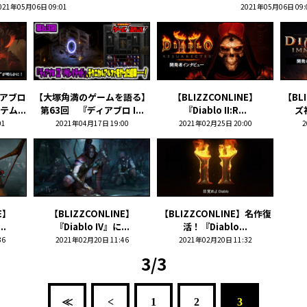
021年05月06日 09:01
2021年05月06日 09:
アブロ
【大塚角満のゲームを語る】
【BLIZZCONLINE】
【BL
ム...
第63回 『ディアブロ I...
『Diablo II:R...
ズ
01
2021年04月17日 19:00
2021年02月25日 20:00
2
E】
【BLIZZCONLINE】
【BLIZZCONLINE】名作復
..
『Diablo IV』に...
活！『Diablo...
36
2021年02月20日 11:46
2021年02月20日 11:32
3/3
≪
<
1
2
3