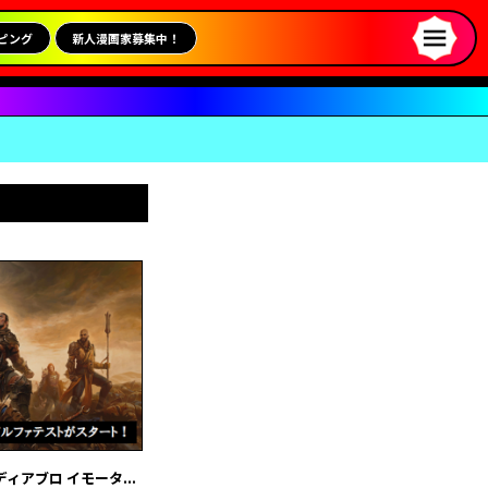
ピング
新人漫画家募集中！
アブロ イモータ...