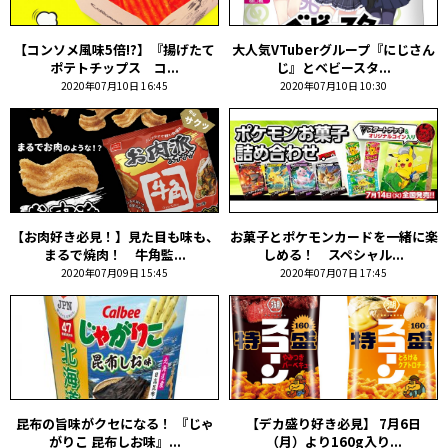
【コンソメ風味5倍!?】『揚げたて
大人気VTuberグループ『にじさん
ポテトチップス コ...
じ』とベビースタ...
2020年07月10日 16:45
2020年07月10日 10:30
【お肉好き必見！】見た目も味も、
お菓子とポケモンカードを一緒に楽
まるで焼肉！ 牛角監...
しめる！ スペシャル...
2020年07月09日 15:45
2020年07月07日 17:45
昆布の旨味がクセになる！ 『じゃ
【デカ盛り好き必見】 7月6日
がりこ 昆布しお味』...
（月）より160g入り...