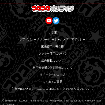
小学館
プライバシーポリシー/ソーシャルメディアポリシー
画像使用・著作権
クッキー使用について
広告掲載について
利用者情報の外部送信について
サポーターショップ
よくあるご質問
対象年齢のあるゲームのコロコロコミックでの取り扱いについて
© Shogakukan Inc. 2018 All rights reserved. No reproduction or republication without written
permission.