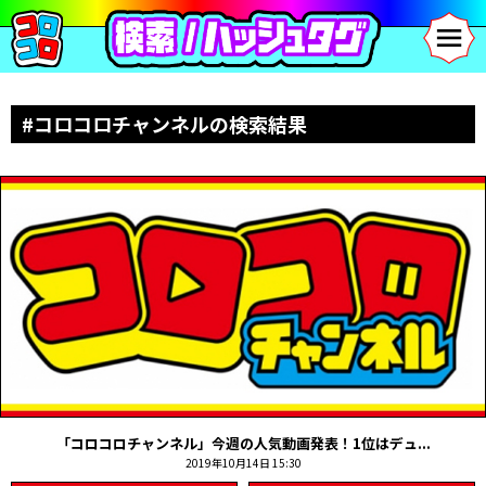
#コロコロチャンネルの検索結果
「コロコロチャンネル」今週の人気動画発表！1位はデュ...
2019年10月14日 15:30