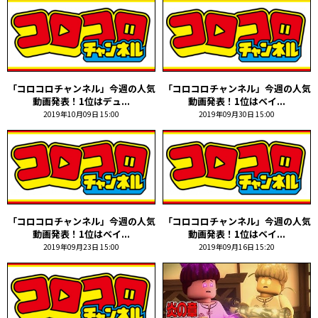
「コロコロチャンネル」今週の人気
「コロコロチャンネル」今週の人気
動画発表！1位はデュ...
動画発表！1位はベイ...
2019年10月09日 15:00
2019年09月30日 15:00
「コロコロチャンネル」今週の人気
「コロコロチャンネル」今週の人気
動画発表！1位はベイ...
動画発表！1位はベイ...
2019年09月23日 15:00
2019年09月16日 15:20