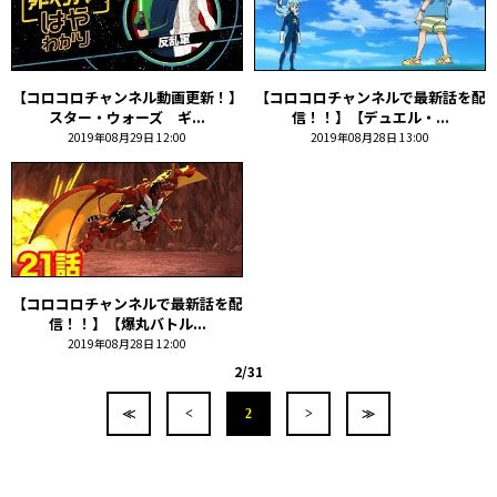
【コロコロチャンネル動画更新！】
【コロコロチャンネルで最新話を配
スター・ウォーズ ギ...
信！！】【デュエル・...
2019年08月29日 12:00
2019年08月28日 13:00
【コロコロチャンネルで最新話を配
信！！】【爆丸バトル...
2019年08月28日 12:00
2/31
≪
<
2
>
≫