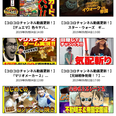
【コロコロチャンネル動画更新！】
【コロコロチャンネル動画更新！】
【デュエマ】色々ヤバ...
スター・ウォーズ ギ...
2019年09月04日 14:00
2019年09月04日 13:00
【コロコロチャンネル動画更新！】
【コロコロチャンネル動画更新！】
『マリオメーカー２』...
【兄妹戦争勃発！？】...
2019年09月04日 12:00
2019年09月02日 17:00