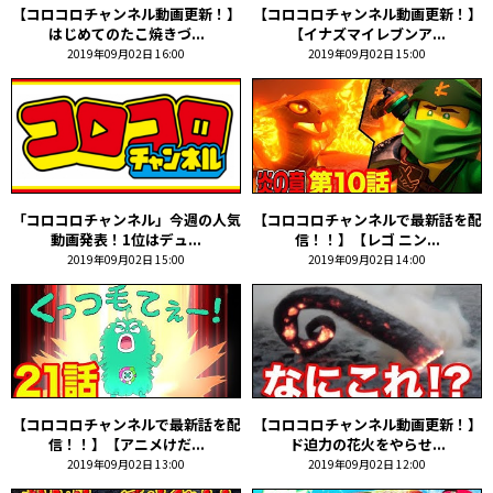
【コロコロチャンネル動画更新！】
【コロコロチャンネル動画更新！】
はじめてのたこ焼きづ...
【イナズマイレブンア...
2019年09月02日 16:00
2019年09月02日 15:00
「コロコロチャンネル」今週の人気
【コロコロチャンネルで最新話を配
動画発表！1位はデュ...
信！！】【レゴ ニン...
2019年09月02日 15:00
2019年09月02日 14:00
【コロコロチャンネルで最新話を配
【コロコロチャンネル動画更新！】
信！！】【アニメけだ...
ド迫力の花火をやらせ...
2019年09月02日 13:00
2019年09月02日 12:00