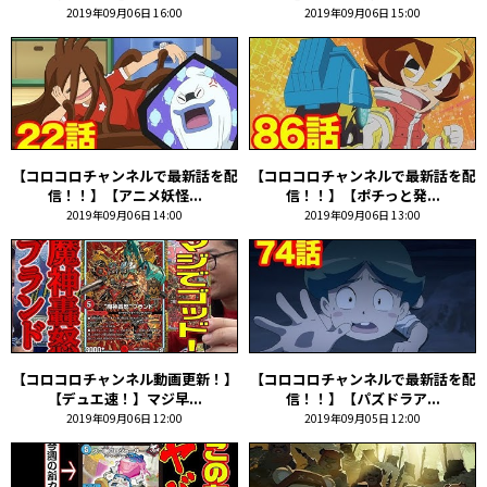
2019年09月06日 16:00
2019年09月06日 15:00
【コロコロチャンネルで最新話を配
【コロコロチャンネルで最新話を配
信！！】【アニメ妖怪...
信！！】【ポチっと発...
2019年09月06日 14:00
2019年09月06日 13:00
【コロコロチャンネル動画更新！】
【コロコロチャンネルで最新話を配
【デュエ速！】マジ早...
信！！】【パズドラア...
2019年09月06日 12:00
2019年09月05日 12:00