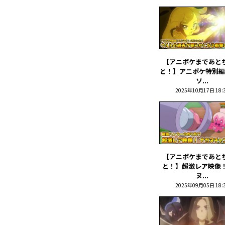
【アニポケまであと
と！】アニポケ特別編
ソ...
2025年10月17日 18:
【アニポケまであと
と！】超激レア映像！
ヌ...
2025年09月05日 18: