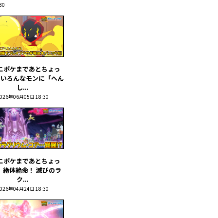
30
ニポケまであとちょっ
】いろんなモンに「へん
し...
026年06月05日 18:30
ニポケまであとちょっ
】絶体絶命！ 滅びのラ
ク...
026年04月24日 18:30