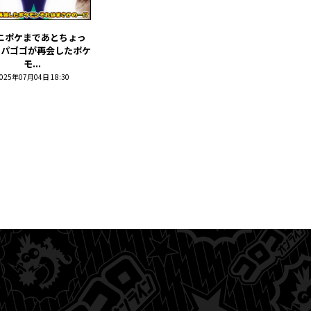
ニポケまであとちょっ
】パゴゴが再会したポケ
モ...
025年07月04日 18:30