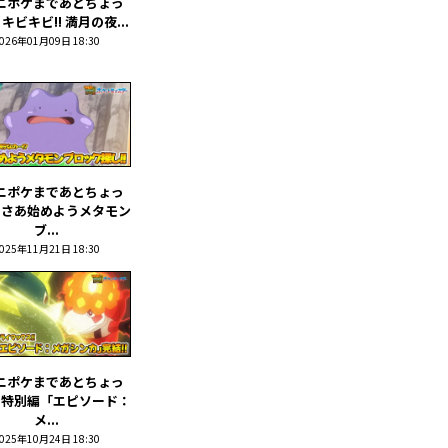
ニポケまであとちょっ
キビキビ!! 満月の夜...
026年01月09日 18:30
ニポケまであとちょっ
】さあ始めようメタモン
ブ...
025年11月21日 18:30
ニポケまであとちょっ
】特別編「エピソード：
メ...
025年10月24日 18:30