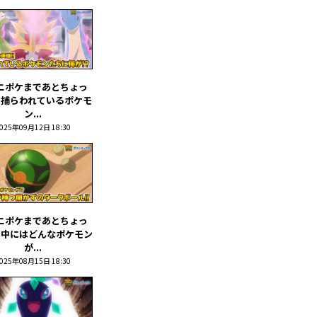
ニポケまであとちょっ
】捕らわれているポケモ
ン...
025年09月12日 18:30
ニポケまであとちょっ
】中にはどんなポケモン
が...
025年08月15日 18:30