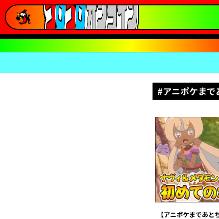
#アニポケまで
【アニポケまであとち