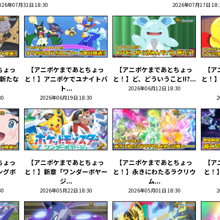
026年07月31日 18:30
2026年07月17日 18:
ちょっ
【アニポケまであとちょっ
【アニポケまであとちょっ
【ア
新たな
と！】アニポケでユナイトバ
と！】ど、どういうこと!!?...
と！
ト...
2026年06月12日 18:30
30
2026年06月19日 18:30
2
ちょっ
【アニポケまであとちょっ
【アニポケまであとちょっ
【ア
ングボ
と！】新章「ワンダーボヤー
と！】永きにわたるラクリウ
と！
ジ...
ム...
30
2026年05月22日 18:30
2026年05月01日 18:30
2