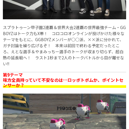
スプラトゥーン甲子園2連覇＆世界大会2連覇の世界最強チーム・GG
BOYZはトーク力もX帯！ コロコロオンラインが投げかけた様々な
テーマをもとに、GGBOYZメンバーが○○派、××派に分かれて、
ガチ討論を繰り広げるぞ！ 本来は前回で終わる予定だったとこ
ろ、えとな選手＆やまみっちー選手のトークが収まり切らず、超白
熱の延長戦へ！ ラスト1秒まで2人のトークバトルから目が離せな
い!!
第9テーマ
味方全員持っていて不安なのは…ロッボトボムか、ポイントセ
ンサーか？