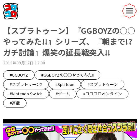
【スプラトゥーン】『GGBOYZの○○
やってみた!!』シリーズ、『朝まで!?
ガチ討論』爆笑の延長戦突入!!
2019年09月17日 12:00
#GGBOYZ
#GGBOYZの○○やってみた!!
#スプラトゥーン2
#Splatoon
#スプラトゥーン
#Nintendo Switch
#ゲーム
#コロコロオンライン
#連載