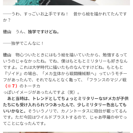
──うわ、すっごいお上手ですね！ 昔から絵を描かれてたんです
か？
徳山
うん、
独学ですけどね。
──独学でこんなに！
徳山
物心ついたときにはもう絵を描いていたから、勉強するって
いうのじゃなかったね。でね、僕はもともとミリタリーも好きなん
ですよ。これは大学時代に描いたものなんですけどね。もともと
『ゾイド』の場合、「メカ生体から戦闘機械獣へ」っていうモチー
フがあったんで、それでなんとなく亀って、「フランスのマジノ戦
（※７）
のトーチカ
っぽいイメージがあったんですよ（笑）。
あと当時は、トレンドとしてちょっとミリタリーなSFメカが子供
たちにも受け入れられつつあったんで、少しミリタリー色出しても
いいかなと。
そういうノリで、カノントータスに砲台が載ってるん
です。ただ今回はワイルドブラストするので、じゃあ甲羅の中でっ
てことになったんです。