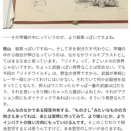
──その甲羅の中にっていうのが、より戦車っぽいですよね。
徳山
戦車っぽいですね〜。そして牙を剥きだす代わりに、甲羅の
中から砲台が伸びるっていうのは、なかなかワイルドブラストとし
てはまるなあと思っています。『ゾイド』って、すごいメカの世界
じゃないですか。ちょっと武器っぽい世界なことは否めない。でも
今回の『ゾイドワイルド』は、野生の世界ですから、武器が単純に
レーザー砲とかってわけにはいかない。それでいて何か必殺技を出
すってことなんで、例えばワニだったらやっぱ一番の武器は口だろ
う、それを思いっきり開いちゃったら面白いよねとか。それがアク
ション的にもダイナミックであればいいとか、そういう発想なんで
す。
みんなのなかである程度共有する、“ものさし”みたいなものの方
向さえあってれば、あとは実際に作ってみて、より強いとか、より
インパクトの強い方向にもっていけるんです。
そこのこだわりで相
当苦労するとは思うんですけど、まあ苦労のしがいがありますね。