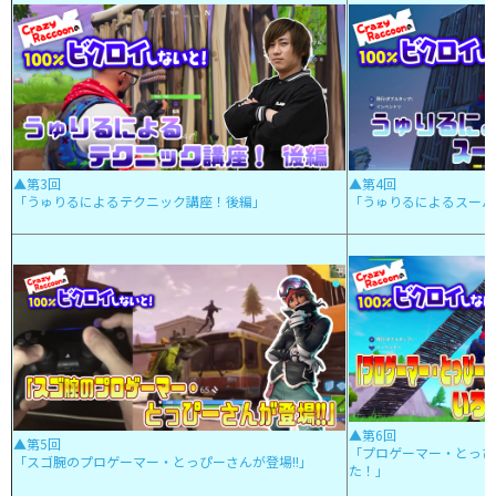
▲第3回
▲第4回
「うゅりるによるテクニック講座！後編」
「うゅりるによるスーパ
▲第6回
▲第5回
「プロゲーマー・とっぴ
「スゴ腕のプロゲーマー・とっぴーさんが登場!!」
た！」