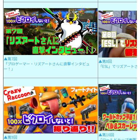
▲第7回
▲第8回
「プロゲーマー・リズアートさんに直撃インタビュ
「ESL」でリズアートさ
ー！」
▲第10回
▲第9回
「ワールドカップ予選1