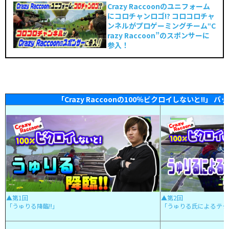
Crazy Raccoonのユニフォーム
にコロチャンロゴ!? コロコロチャ
ンネルがプロゲーミングチーム‟C
razy Raccoon”のスポンサーに
参入！
「Crazy Raccoonの100％ビクロイしないと!!」 
▲第1回
▲第2回
「うゅりる降臨!!」
「うゅりる氏によるテク