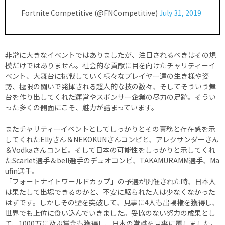
— Fortnite Competitive (@FNCompetitive)
July 31, 2019
非常に大きなイベントではありましたが、注目されるべきはその規
模だけではありません。社会的な貢献に目を向けたチャリティーイ
ベント、大舞台に挑戦していく様々なプレイヤー達の生き様や姿
勢、極限の闘いで発揮される超人的な技の数々、そしてそういう舞
台を作り出してくれた運営やスポンサー企業の尽力の足跡。そうい
った多くの側面にこそ、魅力が詰まっています。
またチャリティーイベントとしてしっかりとその責務と存在感を示
してくれたEllyさん＆NEKOKUNさんコンビと、アレクサンダーさん
＆Vodkaさんコンビ。そして日本の可能性をしっかりと示してくれ
たScarlet選手＆bell選手のデュオコンビ、TAKAMURAMM選手、Ma
ufin選手。
「フォートナイトワールドカップ」の予選が開催された時、日本人
は果たして出場できるのかと、不安に駆られた人は少なくなかった
はずです。しかしその壁を突破して、見事に4人も出場権を獲得し、
世界でも上位に食い込んでいきました。妥協のない努力の成果とし
て、1000万に及ぶ賞金も獲得し、日本の常識を見事に覆しました。