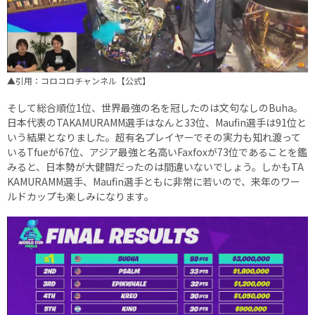
▲引用：コロコロチャンネル【公式】
そして総合順位1位、世界最強の名を冠したのは文句なしのBuha。
日本代表のTAKAMURAMM選手はなんと33位、Maufin選手は91位と
いう結果となりました。超有名プレイヤーでその実力も知れ渡って
いるTfueが67位、アジア最強と名高いFaxfoxが73位であることを鑑
みると、日本勢が大健闘だったのは間違いないでしょう。しかもTA
KAMURAMM選手、Maufin選手ともに非常に若いので、来年のワー
ルドカップも楽しみになります。