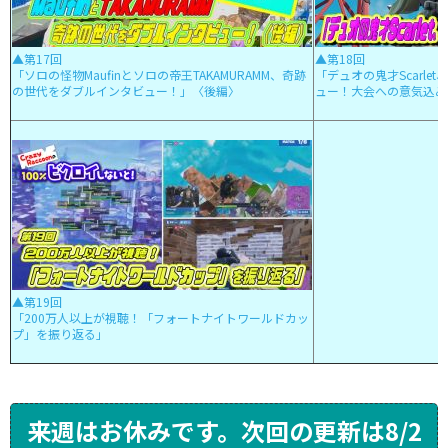
▲第17回
▲第18回
「ソロの怪物Maufinとソロの帝王TAKAMURAMM、奇跡
「デュオの鬼才Scarl
の世代をダブルインタビュー！」〈後編〉
ュー！大会への意気込み
▲第19回
「200万人以上が視聴！「フォートナイトワールドカッ
プ」を振り返る」
来週はお休みです。次回の更新は8/2