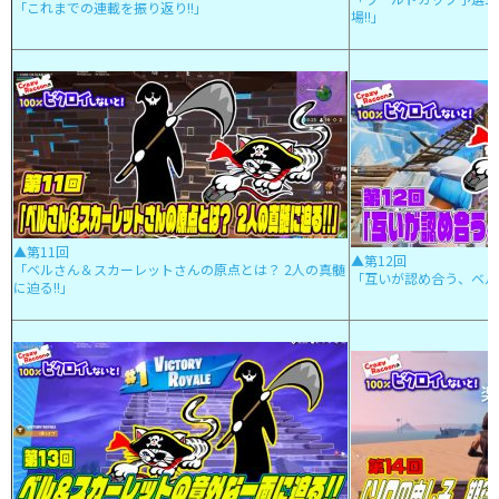
「これまでの連載を振り返り!!」
場!!」
▲第11回
▲第12回
「ベルさん＆スカーレットさんの原点とは？ 2人の真髄
「互いが認め合う、ベル
に迫る!!」