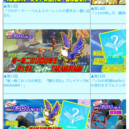
▲第13回
▲第14回
「プロゲーマー・ベル＆スカーレットの意外な一面に迫
「ソロの申し子、期待の新
る!!」
▲第15回
▲第16回
「唯一無二のソロの帝王、『勝ち切る』プレイヤーTAK
「ソロの怪物Maufinとソ
AMURAMM！」
の世代をダブルインタビ