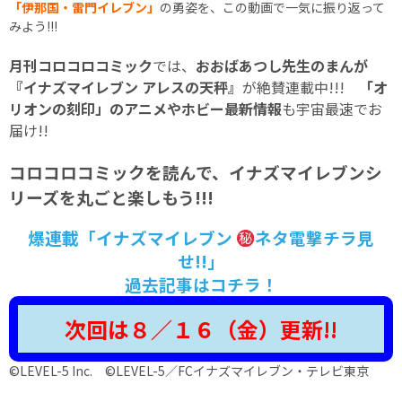
「伊那国・雷門イレブン」
の勇姿を、この動画で一気に振り返って
みよう!!!
月刊コロコロコミック
では、
おおばあつし先生のまんが
『イナズマイレブン アレスの天秤』
が絶賛連載中!!!
「オ
リオンの刻印」のアニメやホビー最新情報
も宇宙最速でお
届け!!
コロコロコミックを読んで、イナズマイレブンシ
リーズを丸ごと楽しもう!!!
爆連載「イナズマイレブン
ネタ電撃チラ見
せ!!」
過去記事はコチラ！
次回は８／１６
（金）更新!!
©LEVEL-5 Inc. ©LEVEL-5／FCイナズマイレブン・テレビ東京