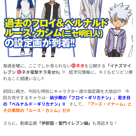
毎週金曜に、ここでしか見られない
ネタ
を公開する
「イナズマイ
レブン
ネタ電撃チラ見せ!!」
!! 超次元情報に、キミもビリビリ痺
れること間違いなし!!
前回に続き、今回も特別にキャラクター達の設定画を大放出!!! 今
回お見せするキャラは…
幼少期の
「フロイ・ギリカナン」、若き日
の「ベルナルド・ギリカナン」!!
そして、
「アース・イナーム」と
その素顔の「
ルース・カシム」だ!!!
さらに、動画企画
「伊那国・雷門イレブン編」
も見逃すな！