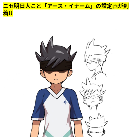
ニセ明日人こと「アース・イナーム」の設定画が到
着!!