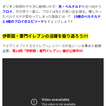
オリオン財団のやり方に納得いかず、
兄・ベルナルド
の元へ向かう
フロイ
。付き添う一星に、フロイは兄との思い出を語る。優しかっ
たベルナルドが変わってしまった理由とは…!?
19歳のベルナルド
と4歳のフロイのエピソード
をチェックしよう!!
伊那国・雷門イレブンの活躍を振り返ろう!!!
ＴＶアニメ『イナズマイレブン』シリーズの名シーンを集めた動画
企画、
第14回
「伊那国・雷門イレブン」編
が公開中!!!!