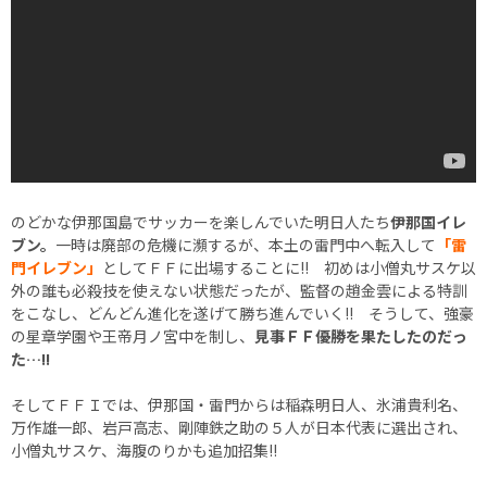
のどかな伊那国島でサッカーを楽しんでいた明日人たち
伊那国イレ
ブン。
一時は廃部の危機に瀕するが、本土の雷門中へ転入して
「雷
門イレブン」
としてＦＦに出場することに!! 初めは小僧丸サスケ以
外の誰も必殺技を使えない状態だったが、監督の趙金雲による特訓
をこなし、どんどん進化を遂げて勝ち進んでいく!! そうして、強豪
の星章学園や王帝月ノ宮中を制し、
見事ＦＦ優勝を果たしたのだっ
た…!!
そしてＦＦＩでは、伊那国・雷門からは稲森明日人、氷浦貴利名、
万作雄一郎、岩戸高志、剛陣鉄之助の５人が日本代表に選出され、
小僧丸サスケ、海腹のりかも追加招集!!