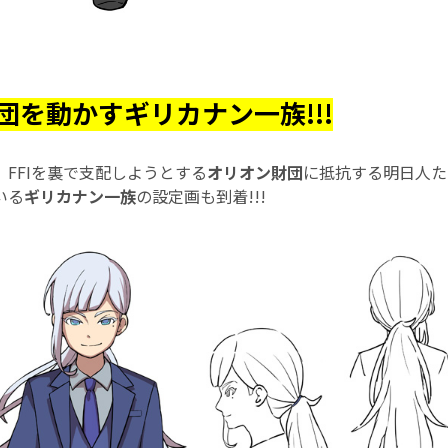
団を動かすギリカナン一族!!!
FFIを裏で支配しようとする
オリオン財団
に抵抗する明日人た
いる
ギリカナン一族
の設定画も到着!!!