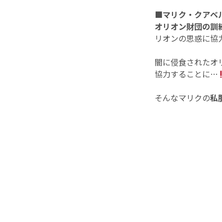
■マリク・クアベ
オリオン財団の訓
リオンの思惑に協
闇に侵食されたオ
協力することに…
そんなマリクの
私