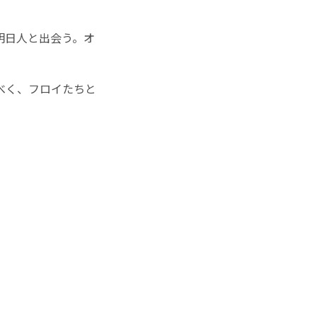
明日人と出会う。オ
べく、フロイたちと