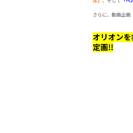
ル」
、そして
「ベ
さらに、動画企画
オリオンを
定画!!