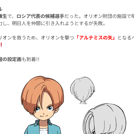
ル
練生
で、
ロシア代表の候補選手
だった。オリオン財団の施設で
力し、明日人を仲間に引き入れようとするが失敗。
リオンを救うため、オリオンを撃つ
「アルテミスの矢」
となる
服の設定画
も到着!!