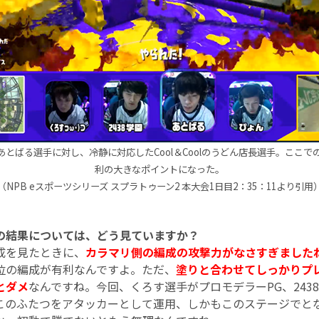
とばる選手に対し、冷静に対応したCool＆Coolのうどん店長選手。ここでのキル
利の大きなポイントになった。
（NPB eスポーツシリーズ スプラトゥーン2 本大会1日目2：35：11より引用
合の結果については、どう見ていますか？
成を見たときに、
カラマリ側の編成の攻撃力がなさすぎました
位の編成が有利なんですよ。ただ、
塗りと合わせてしっかりプ
とダメ
なんですね。今回、くろす選手がプロモデラーPG、2438
このふたつをアタッカーとして運用、しかもこのステージでと