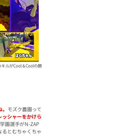
がCool＆Coolの勝
）
ね。
モズク農園って
レッシャーをかけら
学園選手がN-ZAP
なるとむちゃくちゃ