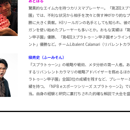
あとばる
驚異的なエイム力を持つカリスマプレーヤー。「第2回スプ
園」では、不利な状況から相手を次々と倒す神がかり的な
勝に大きく貢献。H3リールガンの名手としても知られ、彼の
ガンを使い始めたプレーヤーも多いとか。おもな実績は「第
ン甲子園」優勝、「第4回スプラトゥ－ン甲子園オンライン
ント」優勝など。チームLibalent Calamari（リバレント
槇尭史（ふーみそん）
『スプラトゥーン』の戦略や戦術、メタ分析の第一人者。
するリバンレントカラマリの戦略アドバイザーを務めるほ
ラトゥーン甲子園」全国3位の成績を残すなど、プレーヤー
績を持つ。「NPB eスポーツシリーズ スプラトゥーン2」
当。自身の経験と研究に裏打ちされた的確な解説で大会を