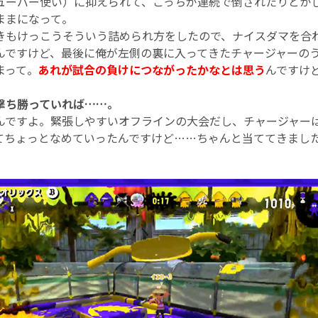
ューバー使い）に抑えられて、こっちが連続で倒されたりとか
ままになって。
もけっこうそういう詰められ方をしたので、ナイスダマを合
んですけど、最後に俺が左側の裏に入ってきたチャージャーの
まって。
あれが試合の負けにつながったかなとは思う
んですけ
で撃ち勝っていれば……。
んですよ。緊張しやすいオフラインの大会だし、チャージャー
てちょっとなめていったんですけど……ちゃんと当ててきまし