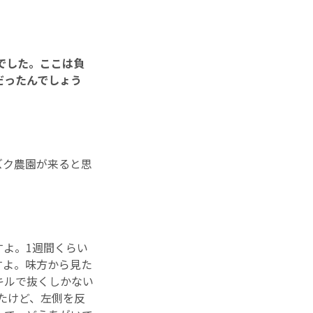
戦でした。ここは負
だったんでしょう
ズク農園が来ると思
すよ。1週間くらい
すよ。味方から見た
キルで抜くしかない
したけど、左側を反