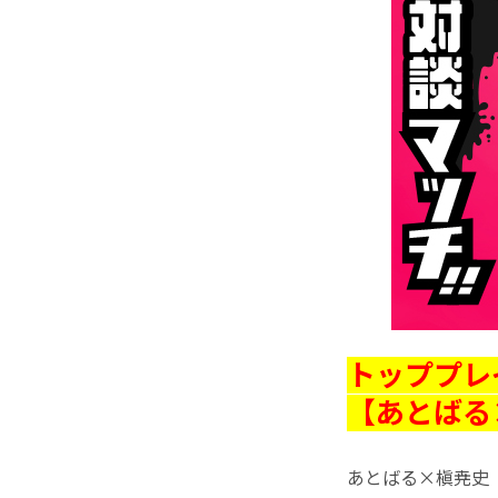
トッププレ
【あとばる
あとばる×槇尭史