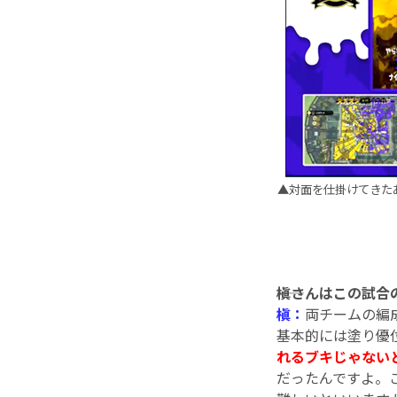
▲対面を仕掛けてきたあ
――槇さんはこの試
槇：
両チームの編
基本的には塗り優
れるブキじゃない
だったんですよ。