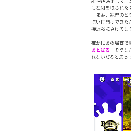
射神経選手（マニ
も左側を取られた
まぁ、練習のとき
ぽい打開はできた
接近戦に負けてし
――確かにあの場面
あとばる：
そうな
れないだろと思っ