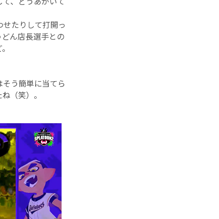
して、どうあがいて
わせたりして打開っ
うどん店長選手との
ど。
はそう簡単に当てら
たね（笑）。