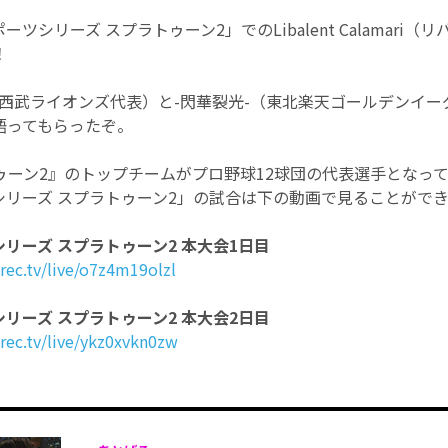
ポーツシリーズ スプラトゥーン2」でのLibalent Calamari
！
（埼玉西武ライオンズ代表）と-閃華裂光-（東北楽天ゴールデンイ
語ってもらったぞ。
ゥーン2』のトップチームがプロ野球12球団の代表選手となっ
ツシリーズ スプラトゥーン2」の試合は下の動画で見ることがで
シリーズ スプラトゥーン2 本大会1日目
ec.tv/live/o7z4m19olzl
シリーズ スプラトゥーン2 本大会2日目
rec.tv/live/ykz0xvkn0zw