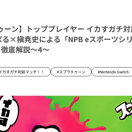
ゥーン】トッププレイヤー イカすガチ対
ばる×槇尭史による「NPB eスポーツシ
」徹底解説～4～
#イカすガチ対談マッチ！！
#スプラトゥーン
#Nintendo Switch