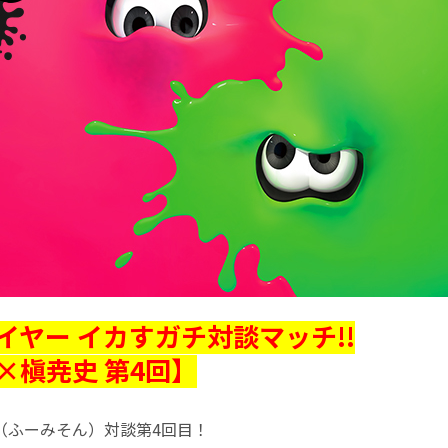
イヤー イカすガチ対談マッチ!!
×槇尭史 第4回】
（ふーみそん）対談第4回目！