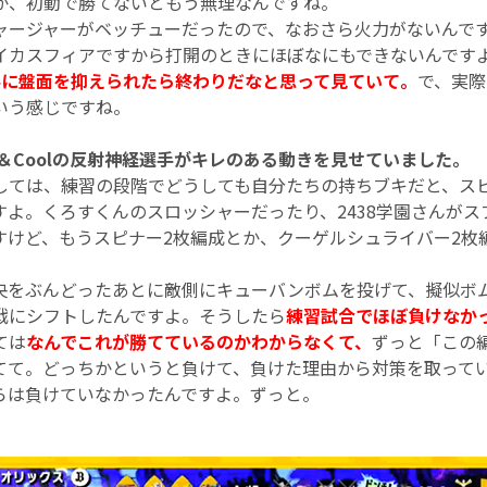
か、初動で勝てないともう無理なんですね。
ージャーがベッチューだったので、なおさら火力がないんで
イカスフィアですから打開のときにほぼなにもできないんです
手に盤面を抑えられたら終わりだなと思って見ていて。
で、実際
いう感じですね。
ool＆Coolの反射神経選手がキレのある動きを見せていました。
しては、練習の段階でどうしても自分たちの持ちブキだと、ス
すよ。くろすくんのスロッシャーだったり、2438学園さんがス
すけど、もうスピナー2枚編成とか、クーゲルシュライバー2枚
をぶんどったあとに敵側にキューバンボムを投げて、擬似ボ
戦にシフトしたんですよ。そうしたら
練習試合でほぼ負けなか
ては
なんでこれが勝てているのかわからなくて、
ずっと「この
てて。どっちかというと負けて、負けた理由から対策を取って
らは負けていなかったんですよ。ずっと。