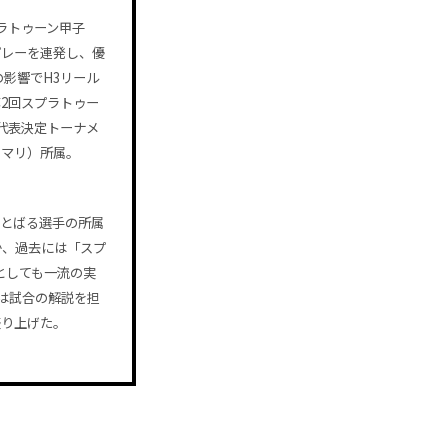
ラトゥーン甲子
プレーを連発し、優
影響でH3リール
2回スプラトゥー
代表決定トーナメ
カラマリ）所属。
あとばる選手の所属
か、過去には「スプ
としても一流の実
では試合の解説を担
盛り上げた。