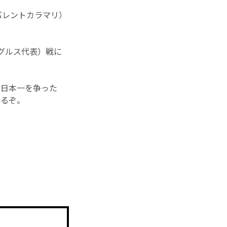
（リバレントカラマリ）
ーグルス代表）戦に
て日本一を争った
きるぞ。