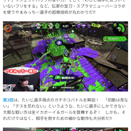
いないフリをする」など、伝家の宝刀・スプラマニューバーコラボ
を使うやまみっちー選手の超絶技術が丸わかりだ!!
第3回
は、たいじ選手視点のガチホコバトルを解説！ 「初動は見な
い」「デスを恐れない」というような、たいじ選手にしかできない
大胆な戦い方は全イカボーイ＆ガールを鼓舞するぞ！ しかも、そ
れだけではなく、相手を倒すための細かな動作も大分析だ!!