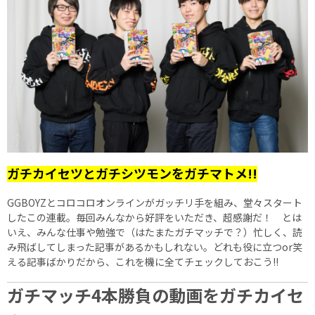
ガチカイセツとガチシツモンをガチマトメ!!
GGBOYZとコロコロオンラインがガッチリ手を組み、堂々スタート
したこの連載。毎回みんなから好評をいただき、超感謝だ！ とは
いえ、みんな仕事や勉強で（はたまたガチマッチで？）忙しく、読
み飛ばしてしまった記事があるかもしれない。どれも役に立つor笑
える記事ばかりだから、これを機に全てチェックしておこう!!
ガチマッチ4本勝負の動画をガチカイセ