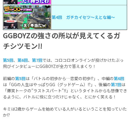
第4回 ガチカイセツ〜えとな編〜
GGBOYZの強さの所以が見えてくるガ
チシツモン!!
第5回
、
第6回
、
第7回
では、コロコロオンラインが投げかけたぶっ
飛びインタビューにGGBOYZが全力で答えまくり！
前編の
第5回
は「バトルの初歩から…恋愛の初歩!?」、中編の
第6回
は「GGの人生はやっぱりGG（グッドゲーム）!?」、後編の
第7回
は
「爆笑トークの”ラストスパート”!!」というタイトルからも想像でき
るように、バトルに役に立つだけじゃなく、とにかく笑える！
キミは2歳からゲームを始めている人がいるということを知っていた
か!?