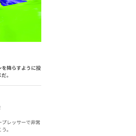
シを降らすように投
メだ。
！
ープレッサーで非常
こう。