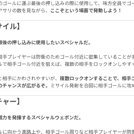
のゴールに運ぶ最後の押し込みの際に使用して、味方全員でゴ
アサリの数を見ながら、
ここぞという場面で発動しよう！
サイル】
最後の押し込みに使用したいスペシャルだ。
相手プレイヤーは防衛のためゴール付近に密集していることが
ルで相手ゴール付近を狙えば、複数の相手をロックオンしやす
と相手にかわされやすいが、
複数ロックオンすることで、相手
のチャンスが広がるぞ。
ミサイル発射を合図に相手ゴールに攻
チャー】
威力を発揮するスペシャルウェポンだ。
ルに向かう進路上や、相手ゴール周りなど相手プレイヤーが防