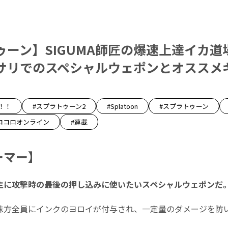
ーン】SIGUMA師匠の爆速上達イカ道場
サリでのスペシャルウェポンとオススメ
！！
#スプラトゥーン2
#Splatoon
#スプラトゥーン
ロコロオンライン
#連載
ーマー】
主に攻撃時の最後の押し込みに使いたいスペシャルウェポンだ
味方全員にインクのヨロイが付与され、一定量のダメージを防