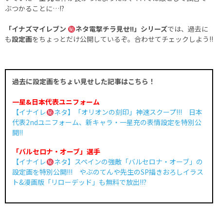
ぶつかることに…!?
「イナズマイレブン
ネタ電撃チラ見せ!!」シリーズ
では、過去に
も
設定画
をちょっとだけ公開しているぞ。合わせてチェックしよう!!
過去に設定画をちょい見せした記事はこちら！
一星&日本代表ユニフォーム
【イナイレ
ネタ】「オリオンの刻印」神速スクープ!!! 日本
代表2ndユニフォーム、新キャラ・一星充の表情設定を特別公
開!!
「バルセロナ・オーブ」選手
【イナイレ
ネタ】スペインの強敵「バルセロナ・オーブ」の
設定画を特別公開!!! やぶのてんや先生のSP描きおろしイラス
ト&漫画版「リローデッド」も無料で放出!!?