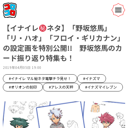
【イナイレ
ネタ】「野坂悠馬」
「リ・ハオ」「フロイ・ギリカナン」
の設定画を特別公開!! 野坂悠馬のカ
ード振り返り特集も！
2019年04月05日 19:00
#イナイレ マル秘ネタ電撃チラ見せ！
#イナズマ
#オリオンの刻印
#アレスの天秤
#イナズマイレブン