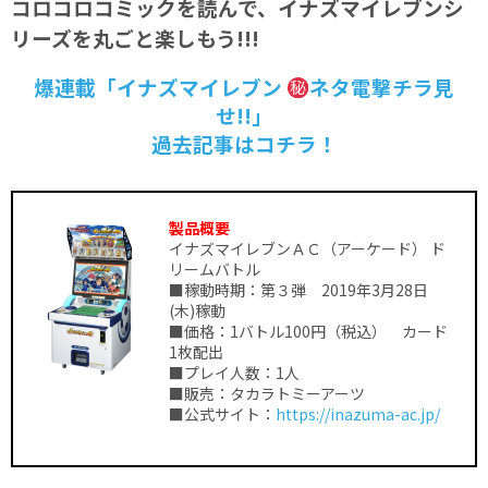
コロコロコミックを読んで、イナズマイレブンシ
リーズを丸ごと楽しもう!!!
爆連載「イナズマイレブン
ネタ電撃チラ見
せ!!」
過去記事はコチラ！
製品概要
イナズマイレブンＡＣ（アーケード） ド
リームバトル
■稼動時期：第３弾 2019年3月28日
(木)稼動
■価格：1バトル100円（税込） カード
1枚配出
■プレイ人数：1人
■販売：タカラトミーアーツ
■公式サイト：
https://inazuma-ac.jp/