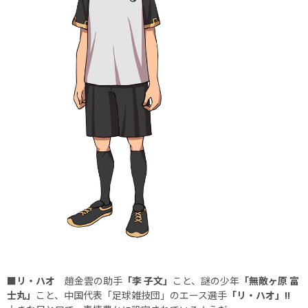
■リ・ハオ
趙金雲の助手
「李 子文」
こと、謎の少年
「無敵ヶ原 富
士丸」
こと、中国代表「足球雑技団」のエース選手
「リ・ハオ」!!