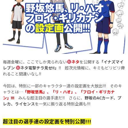
毎週金曜に、ここでしか見られない
ネタ
を公開する
「イナズマイ
レブン
ネタ電撃チラ見せ!!」
!! 超次元情報に、キミもビリビリ痺
れること間違いなし!!
今回は、特別に一部のキャラクター達の設定画を大放出!!! そのキ
ャラとは…
「野坂悠馬」
、「リ・ハオ」、「フロイ・ギリカナ
ン」!!!
みんな超注目の選手達だ!! さらに、
野坂のACカード、プ
レカ、ライセンス
を一気に振り返る特別企画も!!!
超注目の選手達の設定画を特別公開!!!