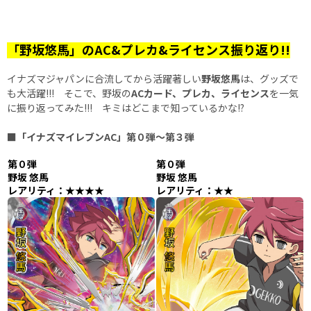
「野坂悠馬」のAC&プレカ&ライセンス振り返り!!
イナズマジャパンに合流してから活躍著しい
野坂悠馬
は、グッズで
も大活躍!!! そこで、野坂の
ACカード、プレカ、ライセンス
を一気
に振り返ってみた!!! キミはどこまで知っているかな!?
■「
イナズマイレブンAC」第０弾～第３弾
第０弾
第０弾
野坂 悠馬
野坂 悠馬
レアリティ：★★★★
レアリティ：★★