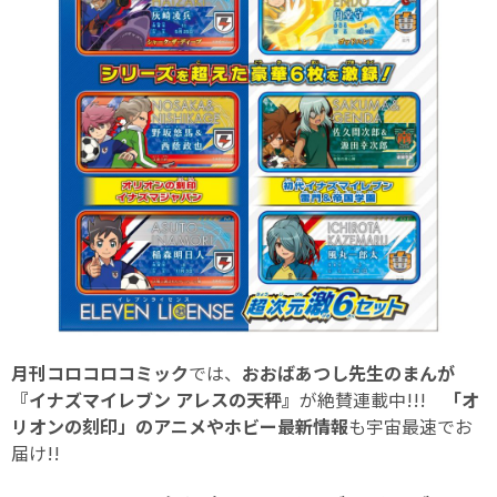
月刊コロコロコミック
では、
おおばあつし先生のまんが
『イナズマイレブン アレスの天秤』
が絶賛連載中!!!
「オ
リオンの刻印」のアニメやホビー最新情報
も宇宙最速でお
届け!!