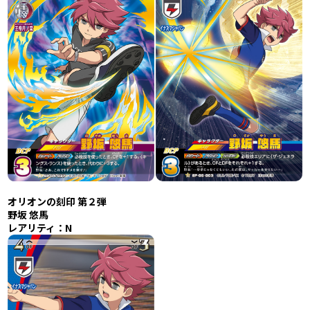
オリオンの刻印 第２弾
野坂 悠馬
レアリティ：N