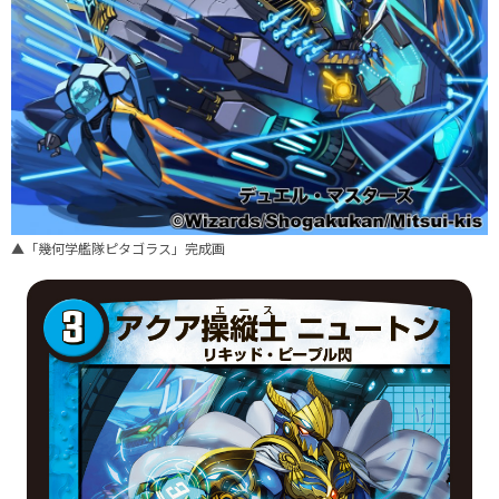
▲「幾何学艦隊ピタゴラス」完成画