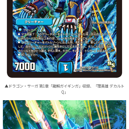
▲ドラゴン・サーガ 第1章「龍解ガイギンガ」収録、「理英雄 デカルト
Q」