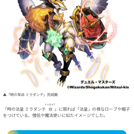
▲「時の革命 ミラダンテ」完成画
トゥエルブ
「時の法皇 ミラダンテ
Ⅻ
」に限れば「法皇」の様なローブや帽子
をつけている、僧侶や魔法使いに似たイメージでした。