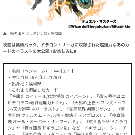
▲「時の法皇 ミラダンテⅫ」完成画
次回は拡張パック、ドラゴン・サーガに収録された超強力なあのカ
ードのイラストを大公開!! お楽しみに!!
・名前（ペンネーム）：中村エイト
・生年月日:1991年11月29日
・出身地：福岡県
・これまで担当したカード：
『将龍剣 ガイアール/猛烈将龍 ガイバーン』、『龍波動空母 エ
ビデゴラス/最終龍理 Q.E.D.+』、『天獄の正義 ヘブンズ・ヘブ
ン/天命讃華 ネバーラスト』、『覚星龍界 剣聖ジゲン』、『極
魔王殿 ウェルカム・ヘル/極・魔壊王 デスゴロス』、『極真龍
魂 オール・オーバー・ザ・ワールド』、『燃える革命 ドギラゴ
ン』や『蒼き団長 ドギラゴン剣』など「ドギラゴン」クリーチ
ャー、『時の革命 ミラダンテ』や『時の法皇 ミラダンテⅫ』な