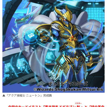
▲「アクア操縦士 ニュートン」完成画
バスター
——今回のカードイラスト「蒼き団長 ドギラゴン
剣
」と「時の革命