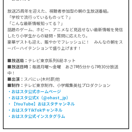
放送25周年を迎えた、視聴者参加型の朝の生放送番組。
「学校で流行っているものって？」
「こんな最新情報知ってる？」
話題のゲーム、ホビー、アニメなど見逃せない最新情報を発信
したり小学生からの疑問・質問に応えたり。
豪華ゲストも迎え、賑やかでフレッシュに！ みんなの朝をス
ーパーハイテンションで盛り上げます！
■放送局：
テレビ東京系列6局ネット
■放送日時：
毎週月曜～金曜 あさ7時5分から7時30分放送
中！
■出演：
スバにぃ(木村昴)他
■制作：
テレビ東京制作、小学館集英社プロダクション
・おはスタ公式ホームページ
・おはスタ公式X（@ohast_jp）
・【YouTube】
おはスタチャンネル
・おはスタTikTokチャンネル
・おはスタ公式インスタグラム