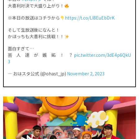
大喜利対決で大盛り上がり！
※本日の放送はコチラから
https://t.co/LI8EuEbDrK
そして生放送後になんと！
かほっちも大喜利に挑戦！！
面白すぎて…
芸 人 達 が 嫉 妬 ！ ？
pic.twitter.com/3dE4p6QkU
3
— おはスタ公式 (@ohast_jp)
November 2, 2023