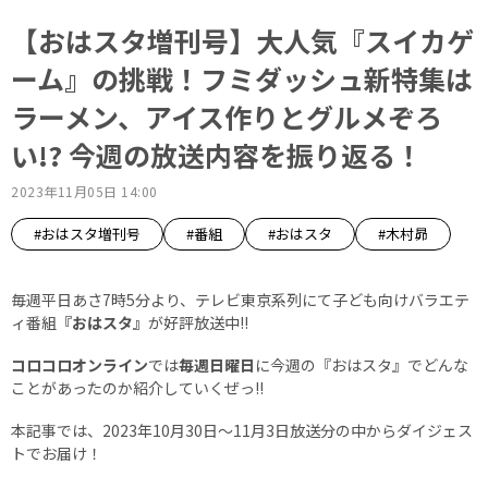
【おはスタ増刊号】大人気『スイカゲ
ーム』の挑戦！フミダッシュ新特集は
ラーメン、アイス作りとグルメぞろ
い!? 今週の放送内容を振り返る！
2023年11月05日 14:00
#おはスタ増刊号
#番組
#おはスタ
#木村昴
毎週平日あさ7時5分より、テレビ東京系列にて子ども向けバラエテ
ィ番組
『おはスタ』
が好評放送中!!
コロコロオンライン
では
毎週日曜日
に今週の『おはスタ』でどんな
ことがあったのか紹介していくぜっ!!
本記事では、2023年10月30日～11月3日放送分の中からダイジェス
トでお届け！