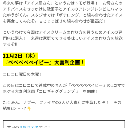
将来の夢は「アイス屋さん」というおはトモが登場！ お母さんの
アドバイスをきっかけに駄菓子とアイスのアレンジレシピにハマっ
たゆうがくん。スタジオでは「ポテロング」と組み合わせたアイス
を実食してみたぞ。甘じょっぱさの組み合わせが最高だ！
というわけで今回はアイスクリームの作り方を習うためアイスの専
門店に潜入！ 来週は家庭でできる美味しいアイスの作り方を放送
するぞ!!
11月2日（木）
『ベベベベベイビー』大喜利企画！
コロコロ曜日の木曜！
この日はコロコロで連載中のまんが『ベベベベベイビー』の1コマで
ボケる大喜利企画「コロギャググランプリ」を開催！
たくみん、ナブー、ファイヤの3人が大喜利に挑戦したぞ！ その
結果は……？
本日の
#おはスタ
では！