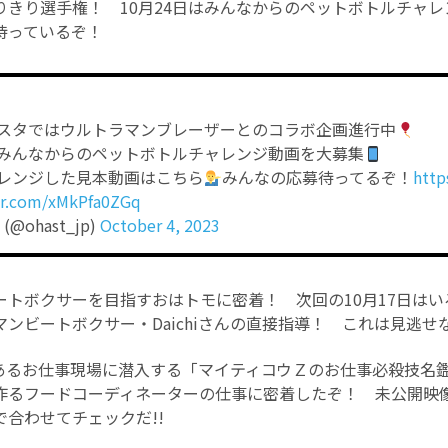
りきり選手権！ 10月24日はみんなからのペットボトルチャ
待っているぞ！
スタではウルトラマンブレーザーとのコラボ企画進行中
みんなからのペットボトルチャレンジ動画を大募集
レンジした見本動画はこちら
みんなの応募待ってるぞ！
http
ter.com/xMkPfa0ZGq
@ohast_jp)
October 4, 2023
ートボクサーを目指すおはトモに密着！ 次回の10月17日は
ンビートボクサー・Daichiさんの直接指導！ これは見逃せな
あるお仕事現場に潜入する「マイティコウＺのお仕事必殺技名
作るフードコーディネーターの仕事に密着したぞ！ 未公開映
合わせてチェックだ!!