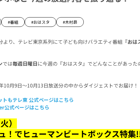
#番組
#おはスタ
#木村昴
5分より、テレビ東京系列にて子ども向けバラエティ番組
『おは
ン
では
毎週日曜日
に今週の『おはスタ』でどんなことがあった
3年10月9日～10月13日放送分の中からダイジェストでお届け！
ットもテレ東 公式ページはこちら
er公式ページはこちら
（火）
ュ！でヒューマンビートボックス特集!