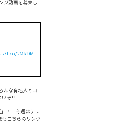
レンジ動画を募集し
s://t.co/2MRDM
いろんな有名人とコ
いぞ!!
鑑」！ 今週はテレ
像もこちらのリンク