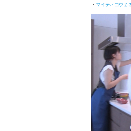
・
マイティコウＺ