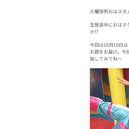
火曜恒例おはスタ
生放送中におはス
か!?
今回は10月10
お題をお届け。今
加してみてね～