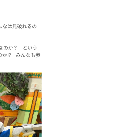
んなは見破れるの
なのか？ という
か!? みんなも参