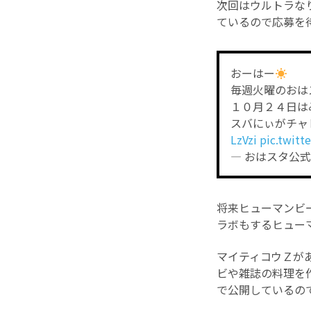
次回はウルトラな
ているので応募を
おーはー
毎週火曜のおは
１０月２４日は
スバにぃがチャ
LzVzi
pic.twit
— おはスタ公式 (
将来ヒューマンビ
ラボもするヒューマ
マイティコウＺが
ビや雑誌の料理を
で公開しているので