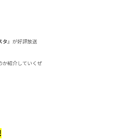
スタ』
が好評放送
のか紹介していくぜ
!