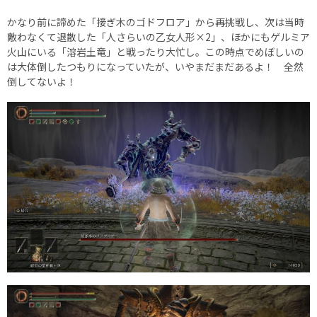
かなり前に諦めた「接ぎ木のゴドフロア」から再挑戦し、次は当時
敵わなくて退散した「人さらいの乙女人形×2」、ほかにもゲルミア
火山にいる「溶岩土竜」と戦ったり大忙し。この時点でめぼしいの
は大体倒したつもりになっていたが、いやまだまだあるよ！ 全然
倒してないよ！