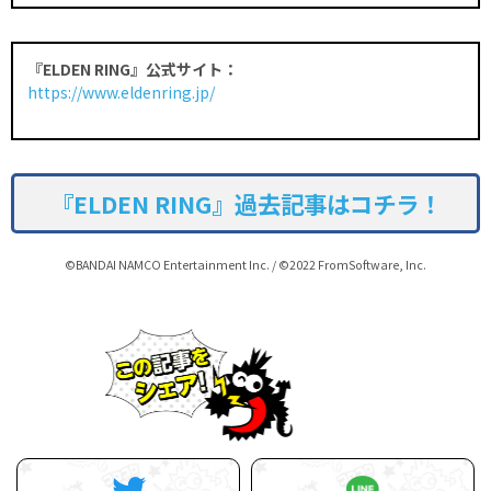
『ELDEN RING』公式サイト：
https://www.eldenring.jp/
『ELDEN RING』過去記事はコチラ！
©BANDAI NAMCO Entertainment Inc. / ©2022 FromSoftware, Inc.