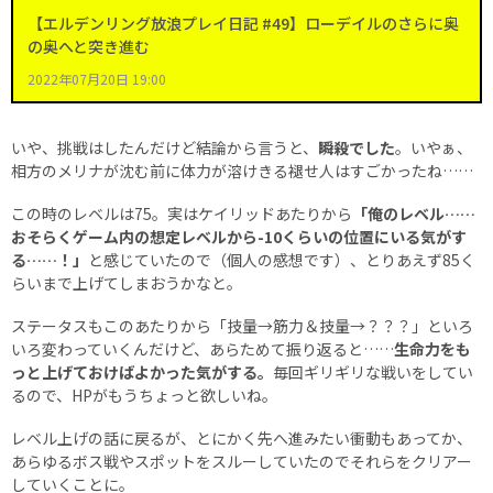
【エルデンリング放浪プレイ日記 #49】ローデイルのさらに奥
の奥へと突き進む
2022年07月20日 19:00
いや、挑戦はしたんだけど結論から言うと、
瞬殺でした
。いやぁ、
相方のメリナが沈む前に体力が溶けきる褪せ人はすごかったね……
この時のレベルは75。実はケイリッドあたりから
「俺のレベル……
おそらくゲーム内の想定レベルから-10くらいの位置にいる気がす
る……！」
と感じていたので（個人の感想です）、とりあえず85く
らいまで上げてしまおうかなと。
ステータスもこのあたりから「技量→筋力＆技量→？？？」といろ
いろ変わっていくんだけど、あらためて振り返ると……
生命力をも
っと上げておけばよかった気がする。
毎回ギリギリな戦いをしてい
るので、HPがもうちょっと欲しいね。
レベル上げの話に戻るが、とにかく先へ進みたい衝動もあってか、
あらゆるボス戦やスポットをスルーしていたのでそれらをクリアー
していくことに。