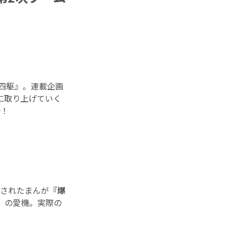
ニ四駆』。連載企画
に取り上げていく
介！
載されたまんが
『爆
）
の愛機。実際の