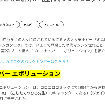
ンカタログ
#ホビー
#ミニ四駆
れ、現在も多くの人々に愛されているタミヤの大人気ホビー『ミ
シンカタログ」では、いままで登場した歴代マシンを世代ごと
、第2次ブーム編の「プロトセイバー エボリューション」を紹
シンカタログのバックナンバーはこちら！
バー エボリューション
エボリューション」は、コロコロコミックにて1994年から連
!!』（こしたてつひろ先生）
のキャラクターである
J（ジェイ
12月に発売された。