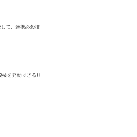
使して、連携必殺技
殺技
を発動できる!!