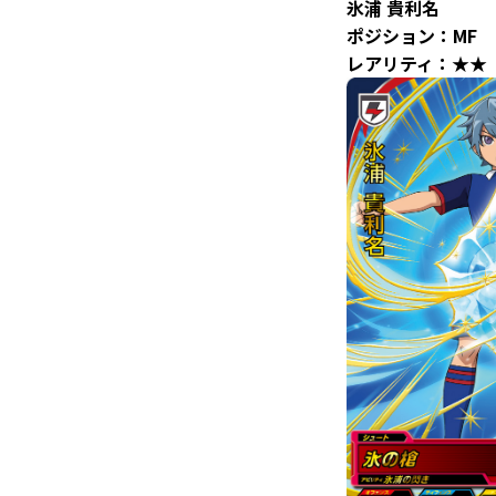
氷浦 貴利名
ポジション：MF
レアリティ：★★