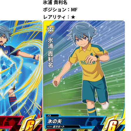
氷浦 貴利名
ポジション：MF
レアリティ：★