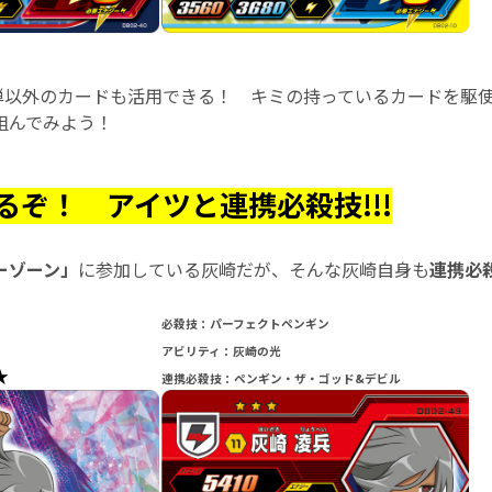
2弾以外のカードも活用できる！ キミの持っているカードを駆
組んでみよう！
るぞ！ アイツと連携必殺技!!!
ーゾーン」
に参加している灰崎だが、そんな灰崎自身も
連携必
必殺技：パーフェクトペンギン
アビリティ：灰崎の光
★
連携必殺技：ペンギン・ザ・ゴッド&デビル