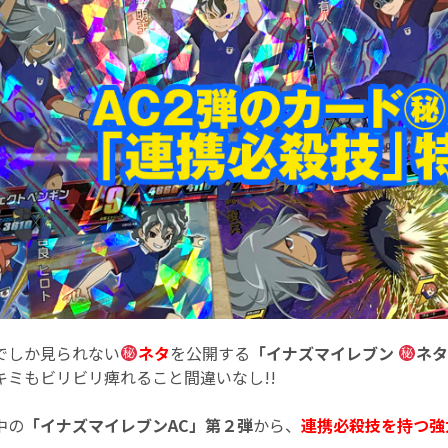
でしか見られない
ネタ
を公開する
「イナズマイレブン
ネタ
ミもビリビリ痺れること間違いなし!!
中の
「イナズマイレブンAC」第２弾
から、
連携必殺技を持つ強