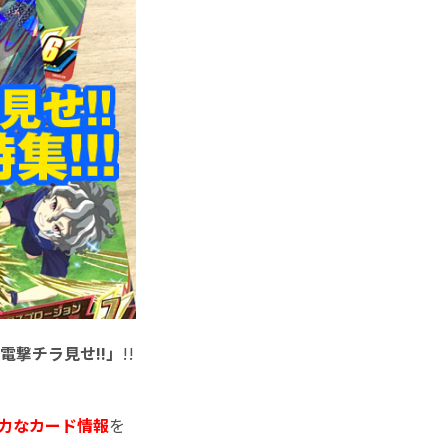
電撃チラ見せ!!」
!!
力なカード
情報
を