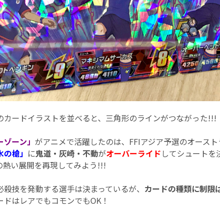
のカードイラストを並べると、三角形のラインがつながった!!!
ーゾーン」
がアニメで活躍したのは、FFIアジア予選のオース
氷の槍」
に
鬼道・灰崎・不動
が
オーバーライド
してシュートを
熱い展開を再現してみよう!!!
必殺技を発動する選手は決まっているが、
カードの種類に制限
ードはレアでもコモンでもOK！