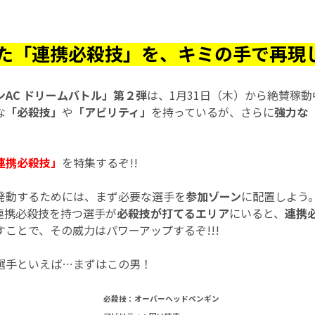
た「連携必殺技」を、キミの手で再現し
AC ドリームバトル」第２弾
は、1月31日（木）から絶賛稼動
な
「必殺技」
や
「アビリティ」
を持っているが、さらに
強力な
！
連携必殺技」
を特集するぞ!!
発動するためには、まず必要な選手を
参加ゾーン
に配置しよう
連携必殺技を持つ選手が
必殺技が打てるエリア
にいると、
連携
ことで、その威力はパワーアップするぞ!!!
選手といえば…まずはこの男！
必殺技：オーバーヘッドペンギン