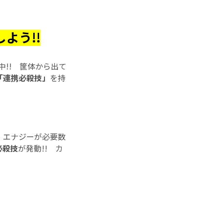
よう!!
中!! 筐体から出て
「連携必殺技」
を持
。エナジーが必要数
必殺技
が発動!! カ