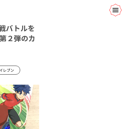
戦バトルを
」第２弾のカ
イレブン