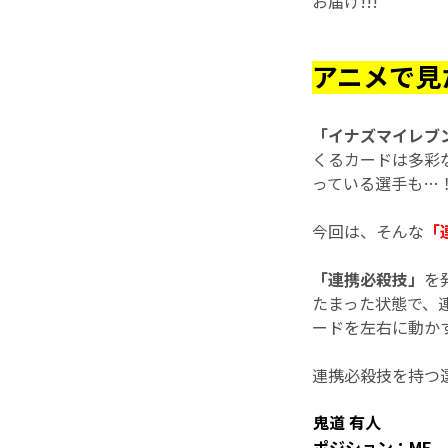
お届け!!!
アニメで見
「イナズマイレブン
くるカードは多彩
っている選手も…
今回は、そんな
「
「連携必殺技」
を
たまった状態で、
ードを左右に動かす
連携必殺技を持つ
鬼道 有人
ポジション：MF