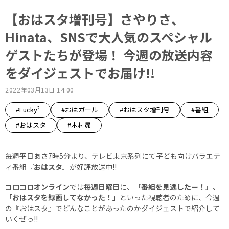
【おはスタ増刊号】さやりさ、
Hinata、SNSで大人気のスペシャル
ゲストたちが登場！ 今週の放送内容
をダイジェストでお届け!!
2022年03月13日 14:00
#Lucky²
#おはガール
#おはスタ増刊号
#番組
#おはスタ
#木村昴
毎週平日あさ7時5分より、テレビ東京系列にて子ども向けバラエテ
ィ番組
『おはスタ』
が好評放送中!!
コロコロオンライン
では
毎週日曜日
に、
「番組を見逃したー！」、
「おはスタを録画してなかった！」
といった視聴者のために、今週
の『おはスタ』でどんなことがあったのかダイジェストで紹介して
いくぜっ!!