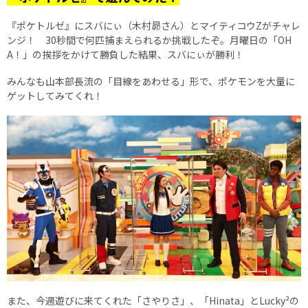
『ポケトルゼ』にスバにぃ（木村昴さん）とマイティコウZがチャレ
ンジ！ 30秒間で何匹捕まえられるか挑戦したぞ。月曜日の「OH
A！」の挨拶をかけて勝負した結果、スバにぃが勝利！
みんなも山本部長流の「目線をあわせる」形で、ポケモンを大量に
ゲットしてみてくれ！
また、今週遊びに来てくれた「さやりさ」、「Hinata」とLucky²の