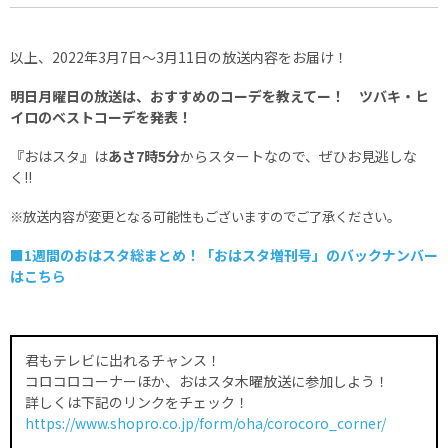
以上、2022年3月7日～3月11日の放送内容をお届け！
明日月曜日の放送は、おすすめのコーデを教えてー！ ツバキ・ヒ
イロのベストコーデを発表！
『おはスタ』は
あさ7時5分
からスタートなので、ぜひお見逃しな
く!!
※放送内容が変更となる可能性もございますのでご了承ください。
■1週間のおはスタ総まとめ！「おはスタ増刊号」のバックナンバー
はこちら
君もテレビに出れるチャンス！
コロコロコーナーほか、おはスタ木曜放送に参加しよう！
詳しくは下記のリンクをチェック！
https://www.shopro.co.jp/form/oha/corocoro_corner/