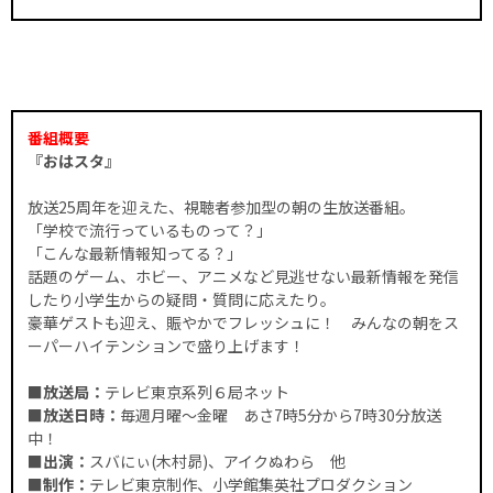
番組概要
『おはスタ』
放送25周年を迎えた、視聴者参加型の朝の生放送番組。
「学校で流行っているものって？」
「こんな最新情報知ってる？」
話題のゲーム、ホビー、アニメなど見逃せない最新情報を発信
したり小学生からの疑問・質問に応えたり。
豪華ゲストも迎え、賑やかでフレッシュに！ みんなの朝をス
ーパーハイテンションで盛り上げます！
■放送局：
テレビ東京系列６局ネット
■放送日時：
毎週月曜～金曜 あさ7時5分から7時30分放送
中！
■出演：
スバにぃ(木村昴)、アイクぬわら 他
■制作：
テレビ東京制作、小学館集英社プロダクション