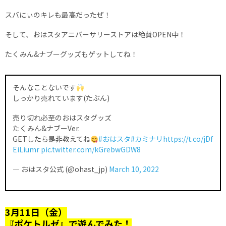
スバにぃのキレも最高だったぜ！
そして、おはスタアニバーサリーストアは絶賛OPEN中！
たくみん&ナブーグッズもゲットしてね！
そんなことないです
しっかり売れています(たぶん)
売り切れ必至のおはスタグッズ
たくみん&ナブーVer.
GETしたら是非教えてね
#おはスタ
#カミナリ
https://t.co/jDf
EiLiumr
pic.twitter.com/kGrebwGDW8
— おはスタ公式 (@ohast_jp)
March 10, 2022
3月11日（金）
『ポケトルゼ』で遊んでみた！