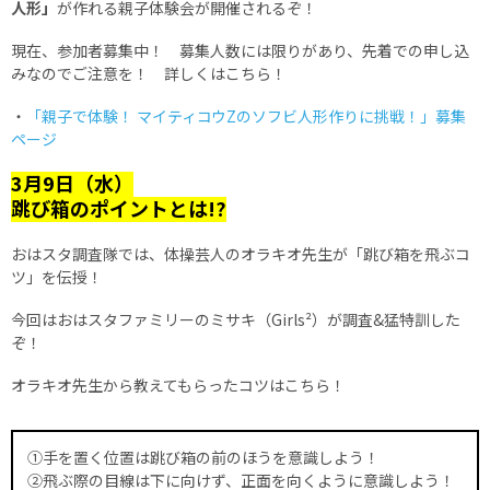
人形」
が作れる親子体験会が開催されるぞ！
現在、参加者募集中！ 募集人数には限りがあり、先着での申し込
みなのでご注意を！ 詳しくはこちら！
・
「親子で体験！ マイティコウZのソフビ人形作りに挑戦！」募集
ページ
3月9日（水）
跳び箱のポイントとは!?
おはスタ調査隊では、体操芸人のオラキオ先生が「跳び箱を飛ぶコ
ツ」を伝授！
今回はおはスタファミリーのミサキ（Girls²）が調査&猛特訓した
ぞ！
オラキオ先生から教えてもらったコツはこちら！
①手を置く位置は跳び箱の前のほうを意識しよう！
②飛ぶ際の目線は下に向けず、正面を向くように意識しよう！