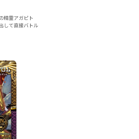
の精霊アガピト
出して直接バトル