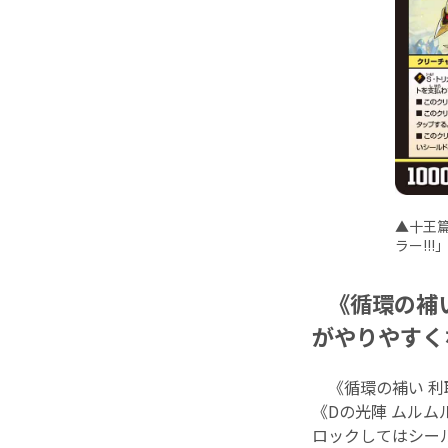
▲十王篇
ラー!!
《循環の補
がやりやすく
《循環の補い 利
《Dの光陣 ムル
ロックしてはシー