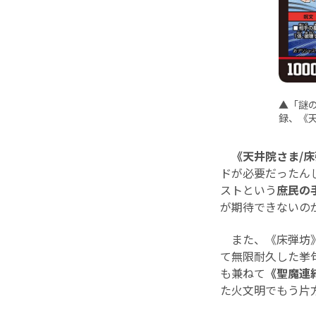
▲「謎
録、《
《天井院さま/
ドが必要だったん
ストという
庶民の
が期待できないの
また、《床弾坊》
て無限耐久した挙
も兼ねて
《聖魔連
た火文明でもう片