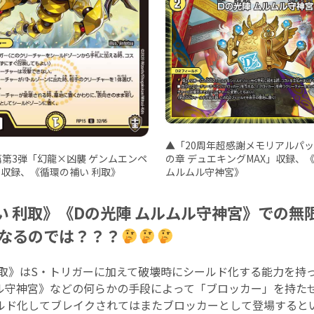
▲「20周年超感謝メモリアルパッ
第3弾「幻龍×凶襲 ゲンムエンペ
の章 デュエキングMAX」収録、
!」収録、《循環の補い 利取》
ムルムル守神宮》
い 利取》《Dの光陣 ムルムル守神宮》での無
なるのでは？？？
取》はS・トリガーに加えて破壊時にシールド化する能力を持
ムル守神宮》などの何らかの手段によって「ブロッカー」を持た
ルド化してブレイクされてはまたブロッカーとして登場すると