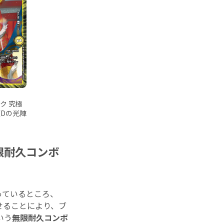
ク 究極
《Dの光陣
限耐久コンボ
っているところ、
せることにより、ブ
いう
無限耐久コンボ