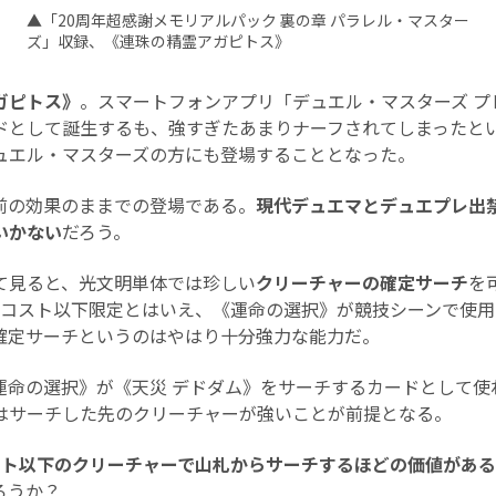
▲「20周年超感謝メモリアルパック 裏の章 パラレル・マスター
ズ」収録、《連珠の精霊アガピトス》
ガピトス》
。スマートフォンアプリ「デュエル・マスターズ プ
ドとして誕生するも、強すぎたあまりナーフされてしまったと
ュエル・マスターズの方にも登場することとなった。
の効果のままでの登場である。
現代デュエマとデュエプレ出
いかない
だろう。
見ると、光文明単体では珍しい
クリーチャーの確定サーチ
を
3コスト以下限定とはいえ、《運命の選択》が競技シーンで使
確定サーチというのはやはり十分強力な能力だ。
命の選択》が《天災 デドダム》をサーチするカードとして使
はサーチした先のクリーチャーが強いことが前提となる。
スト以下のクリーチャーで山札からサーチするほどの価値があ
ろうか？