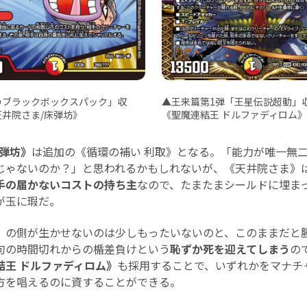
のブラックボックスパック」収
▲王来篇第1弾「王星伝説超動」
天井院さま/床弾坊》
《聖魔連結王 ドルファディロム》
床弾坊》
は追加の《循環の補い 利取》となる。「能力が唯一無
じゃないのか？」と思われるかもしれないが、《天井院さま》は
手の届かないコストの持ち主
なので、たまたまシールドに埋ま
が玉に瑕だ。
の側が生かせないのは少しもったいないのと、このままだと
句の時間切れからの楯差負けという
恥ずか死を迎えてしまう
の
結王 ドルファディロム》
も採用することで、いずれかをマナチ
方を唱えるのに資することができる。