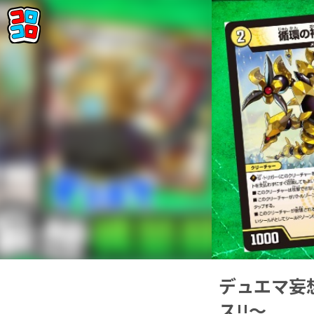
デュエマ妄想
ス!!～