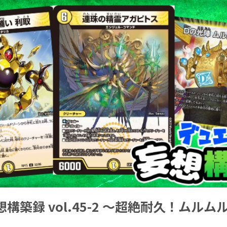
構築録 vol.45-2 ～超絶耐久！ムル