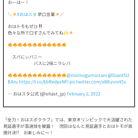
おーはー！
＼
#おはスタ
早口言葉
／
おはトモもぜひ
色々な所で口ずさんでみてね
スバにぃバニー
バスに2倍ニラレバ
@momogumiotani
@GiantSU
BAru
https://t.co/6bRedpsNFI
pic.twitter.com/xWbzvinlOz
— おはスタ公式 (@ohast_jp)
February 2, 2022
「全力！おはスポクラブ」では、東京オリンピックで大活躍された
見延選手が高速技を披露！ 次回はなんと見延選手とおはトモが直
接対決!? お楽しみに～！