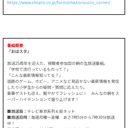
https://www.shopro.co.jp/form/oha/corocoro_corner/
番組概要
『おはスタ』
放送25周年を迎えた、視聴者参加型の朝の生放送番組。
「学校で流行っているものって？」
「こんな最新情報知ってる？」
話題のゲーム、ホビー、アニメなど見逃せない最新情報を発信
したり小学生からの疑問・質問に応えたり。
豪華ゲストも迎え、賑やかでフレッシュに！ みんなの朝をス
ーパーハイテンションで盛り上げます！
■放送局：
テレビ東京系列６局ネット
■放送日時：
毎週月曜～金曜 あさ7時5分から7時30分放送
中！