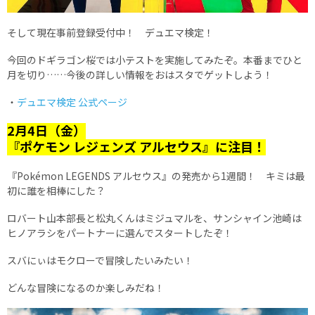
そして現在事前登録受付中！ デュエマ検定！
今回のドギラゴン桜では小テストを実施してみたぞ。本番までひと
月を切り……今後の詳しい情報をおはスタでゲットしよう！
・
デュエマ検定 公式ページ
2月4日（金）
『ポケモン レジェンズ アルセウス』に注目！
『Pokémon LEGENDS アルセウス』の発売から1週間！ キミは最
初に誰を相棒にした？
ロバート山本部長と松丸くんはミジュマルを、サンシャイン池崎は
ヒノアラシをパートナーに選んでスタートしたぞ！
スバにぃはモクローで冒険したいみたい！
どんな冒険になるのか楽しみだね！