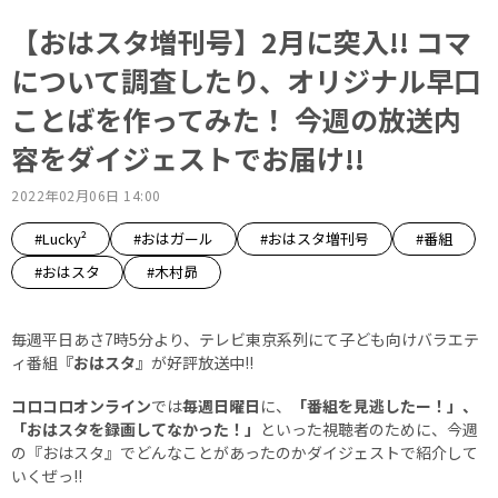
【おはスタ増刊号】2月に突入!! コマ
について調査したり、オリジナル早口
ことばを作ってみた！ 今週の放送内
容をダイジェストでお届け!!
2022年02月06日 14:00
#Lucky²
#おはガール
#おはスタ増刊号
#番組
#おはスタ
#木村昴
毎週平日あさ7時5分より、テレビ東京系列にて子ども向けバラエテ
ィ番組
『おはスタ』
が好評放送中!!
コロコロオンライン
では
毎週日曜日
に、
「番組を見逃したー！」、
「おはスタを録画してなかった！」
といった視聴者のために、今週
の『おはスタ』でどんなことがあったのかダイジェストで紹介して
いくぜっ!!