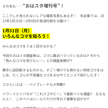
“おはスタ増刊号”！
その名も……
ここでしか見られないレアな撮影写真もあるぞ！ 本記事では、20
22年1月31日～2月4日の放送内容をお届け！
1月31日（月）
いろんなコマを知ろう！
みんなはコマをうまく回せるかな？
今回のおはスタ調査隊は、コマに最近ハマっているおはトモから
「色んなコマを知りたい！」との調査依頼が!?
勝手に逆回転するものから、すごく傾けても倒れない地球ゴマをは
じめ、たくさんの不思議なコマをおはサイエンスで紹介したぞ！
コマといえば……ベイブレードも大特集!!
イワーイとツバキが「これスゴホビー」で最新ベイを調査!! ななな
んと！ このベイはシールドだけが外れて衝撃を逃がす!?