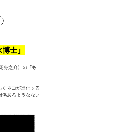
水博士」
死身之介）の「も
もくネコが進化する
関係あるようなない