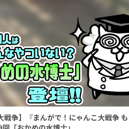
大戦争】『まんがで！にゃんこ大戦争 も
19回「おかめの水博士」