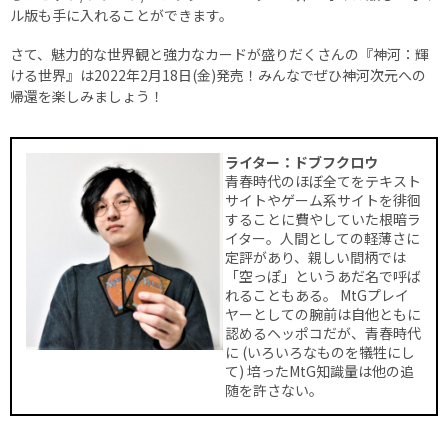
ル版も手に入れることができます。
さて、魅力的な世界観と強力なカードが盛りだくさんの『神河：輝
ける世界』は2022年2月18日(金)発売！みんなでぜひ神河次元への
帰還を楽しみましょう！
ライター：ドブフクロウ
青春時代のほぼ全てをテキスト
サイトやゲーム系サイトを徘徊
することに費やしていた根暗ラ
イター。人間としての軽薄さに
定評があり、親しい間柄では
「空っぽ」というあだ名で呼ば
れることもある。 MtGプレイ
ヤーとしての腕前は自他ともに
認めるヘッポコだが、青春時代
に (いろいろなものを犠牲にし
て) 培ったMtG知識量は他の追
随を許さない。