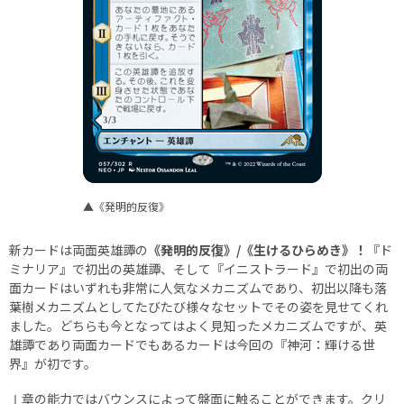
▲《発明的反復》
新カードは両面英雄譚の
《発明的反復》/《生けるひらめき》！
『ド
ミナリア』で初出の英雄譚、そして『イニストラード』で初出の両
面カードはいずれも非常に人気なメカニズムであり、初出以降も落
葉樹メカニズムとしてたびたび様々なセットでその姿を見せてくれ
ました。どちらも今となってはよく見知ったメカニズムですが、英
雄譚であり両面カードでもあるカードは今回の『神河：輝ける世
界』が初です。
Ⅰ章の能力ではバウンスによって盤面に触ることができます。クリ