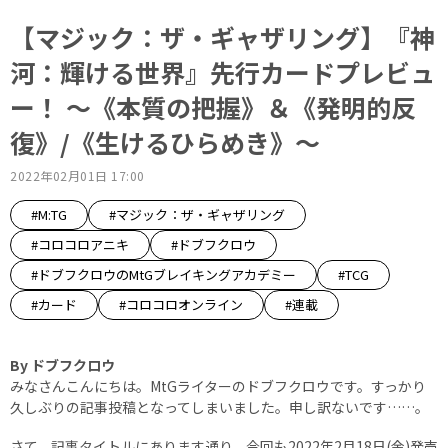
【マジック：ザ・ギャザリング】『神
河：輝ける世界』先行カードプレビュ
ー！ ～《本質の把握》＆《発明的反
復》/《生けるひらめき》～
2022年02月01日 17:00
#M:TG
#マジック：ザ・ギャザリング
#コロコロアニキ
#ドブフクロウ
#ドブフクロウのMtGブレイキングアカデミー
#TCG
#カード
#コロコロオンライン
#連載
By ドブフクロウ
みなさんこんにちは。MtGライターのドブフクロウです。すっかり
久しぶりの記事投稿となってしまいました。申し訳ないです……。
さて、記事タイトルにあります通り、今回も2022年2月18日(金)発売