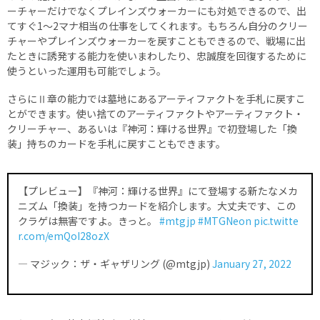
ーチャーだけでなくプレインズウォーカーにも対処できるので、出
てすぐ1～2マナ相当の仕事をしてくれます。もちろん自分のクリー
チャーやプレインズウォーカーを戻すこともできるので、戦場に出
たときに誘発する能力を使いまわしたり、忠誠度を回復するために
使うといった運用も可能でしょう。
さらにⅡ章の能力では墓地にあるアーティファクトを手札に戻すこ
とができます。使い捨てのアーティファクトやアーティファクト・
クリーチャー、あるいは『神河：輝ける世界』で初登場した「換
装」持ちのカードを手札に戻すこともできます。
【プレビュー】『神河：輝ける世界』にて登場する新たなメカ
ニズム「換装」を持つカードを紹介します。大丈夫です、この
クラゲは無害ですよ。きっと。
#mtgjp
#MTGNeon
pic.twitte
r.com/emQoI28ozX
— マジック：ザ・ギャザリング (@mtgjp)
January 27, 2022