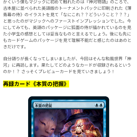
かくいう僕もマジックに初めて触れたのは『神河物語』のころで、
古本屋に並べられた英語版のトーナメントパックに印刷された《薄
青幕の侍》のイラストを見て「なにこれ？？どういうこと？？？」
と思ったのがマジックへのファーストインプレッションでした。今
にしてみても、英語のパッケージに狐面の侍が描かれているのを見
た小学生の感想としては妥当なものと言えるでしょう。後にも先に
もカードゲームのパッケージを見て理解不能だと感じたのはあのと
きだけです。
自分語りが長くなってしまいましたが、今回はそんな和風世界「神
河」に再訪します。果たしてどのようなカードが収録されるという
のか！？ さっそくプレビューカードを見ていきましょう！
再録カード《本質の把握》