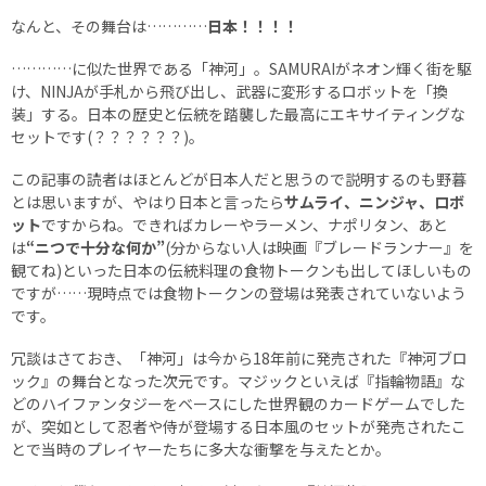
なんと、その舞台は…………
日本！！！！
…………に似た世界である「神河」。SAMURAIがネオン輝く街を駆
け、NINJAが手札から飛び出し、武器に変形するロボットを「換
装」する。日本の歴史と伝統を踏襲した最高にエキサイティングな
セットです(？？？？？？)。
この記事の読者はほとんどが日本人だと思うので説明するのも野暮
とは思いますが、やはり日本と言ったら
サムライ、ニンジャ、ロボ
ット
ですからね。できればカレーやラーメン、ナポリタン、あと
は
“ニつで十分な何か”
(分からない人は映画『ブレードランナー』を
観てね)といった日本の伝統料理の食物トークンも出してほしいもの
ですが……現時点では食物トークンの登場は発表されていないよう
です。
冗談はさておき、「神河」は今から18年前に発売された『神河ブロ
ック』の舞台となった次元です。マジックといえば『指輪物語』な
どのハイファンタジーをベースにした世界観のカードゲームでした
が、突如として忍者や侍が登場する日本風のセットが発売されたこ
とで当時のプレイヤーたちに多大な衝撃を与えたとか。