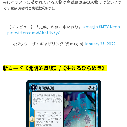
みにイラストに描かれている人物は
今話題のあの人物
ではないよう
です(顔の紋様と髪型が違う)。
【プレビュー】――「完成」の刻、来たれり。
#mtgjp
#MTGNeon
pic.twitter.com/dAbnUJv7yY
— マジック：ザ・ギャザリング (@mtgjp)
January 27, 2022
新カード《発明的反復》/《生けるひらめき》