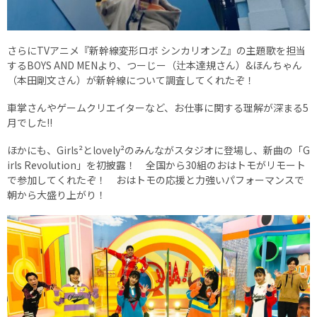
さらにTVアニメ『新幹線変形ロボ シンカリオンZ』の主題歌を担当
するBOYS AND MENより、つーじー（辻本達規さん）&ほんちゃん
（本田剛文さん）が新幹線について調査してくれたぞ！
車掌さんやゲームクリエイターなど、お仕事に関する理解が深まる5
月でした!!
ほかにも、Girls²とlovely²のみんながスタジオに登場し、新曲の「G
irls Revolution」を初披露！ 全国から30組のおはトモがリモート
で参加してくれたぞ！ おはトモの応援と力強いパフォーマンスで
朝から大盛り上がり！