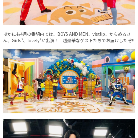
ほかにも4月の番組内では、BOYS AND MEN、vistlip、からめるさ
ん、Girls²、lovely²が出演！ 超豪華なゲストたちでお届けしたぞ!!