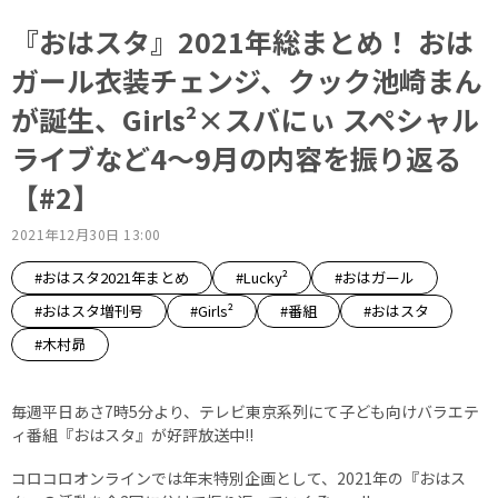
『おはスタ』2021年総まとめ！ おは
ガール衣装チェンジ、クック池崎まん
が誕生、Girls²×スバにぃ スペシャル
ライブなど4～9月の内容を振り返る
【#2】
2021年12月30日 13:00
#おはスタ2021年まとめ
#Lucky²
#おはガール
#おはスタ増刊号
#Girls²
#番組
#おはスタ
#木村昴
毎週平日あさ7時5分より、テレビ東京系列にて子ども向けバラエテ
ィ番組『おはスタ』が好評放送中!!
コロコロオンラインでは年末特別企画として、2021年の『おはス