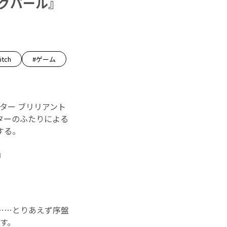
グパール』
itch
#ゲーム
ンスター ブリリアント
ターのふたりによる
する。
』
……とりあえず序盤
す。