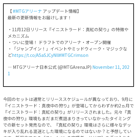
【
#MTGアリーナ
アップデート情報】
最新の更新情報をお届けします！
・11月12日リリース『イニストラード：真紅の契り』の特徴や
メカニズム
・ついに登場！ ドラフトでのアリーナ・オープン開催
・「ジャンプイン！」イベントやミッドウィーク・マジックな
ど
https://t.co/A5aSJCyNll
#MTGCrimson
— MTGアリーナ日本公式 (@MTGArenaJP)
November 11, 202
1
今回のセットは通常とリリーススケジュールが異なっており、9月に
『イニストラード：真夜中の狩り』が登場してからわずか約2ヵ月で
『イニストラード：真紅の契り』がリリースされました。元々『真
夜中の狩り』環境もまだまだ煮詰まりきっていなかったタイミング
での新セット発売なので、『真紅の契り』環境はさらに様々なデッ
キが入り乱れる混迷とした環境になるのではないか？と予想してい