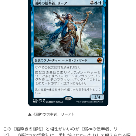
▲《溺神の信奉者、リーア》
この《船砕きの怪物》と相性がいいのが《溺神の信奉者、リー
ア》。《船砕きの怪物》は、手札が少なかったりして唱えられる呪