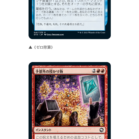
▲《ゼロ除算》