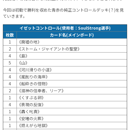
今回は初動で勝利を収めた青赤の純正コントロールデッキ(？)を見
ていきます。
イゼットコントロール(使用者：SoulStrong選手)
枚数
カード名(メインボード)
1
《廃墟の地》
2
《ストーム・ジャイアントの聖堂》
4
《島》
5
《山》
4
《河川滑りの小道》
4
《嵐削りの海岸》
4
《船砕きの怪物》
2
《溺神の信奉者、リーア》
1
《くすぶる卵》
4
《表現の反復》
1
《轟く叱責》
1
《安堵の火葬》
1
《燃えがら地獄》