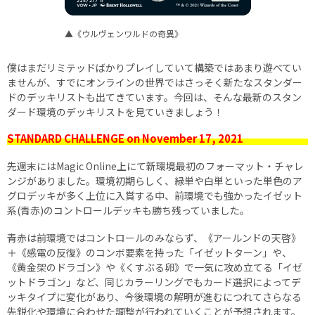
▲《ウルヴェンワルドの奇異》
僕はまだリミテッドばかりプレイしていて構築ではあまり遊べてい
ませんが、すでにオンラインの世界ではさっそく新たなスタンダー
ドのデッキリストも出てきています。今回は、そんな最新のスタン
ダード環境のデッキリストを見ていきましょう！
STANDARD CHALLENGE on November 17, 2021
先週末にはMagic Online上にて新環境最初のフォーマット・チャレ
ンジがありました。環境初期らしく、緑単や白単といった単色のア
グロデッキが多く上位に入賞する中、前環境でも強かったイゼット
系(青赤)のコントロールデッキも勝ち残っていました。
青赤は前環境ではコントロールのみならず、《アールンドの天啓》
＋《感電の反復》のコンボ要素を持った「イゼットターン」や、
《黄金架のドラゴン》や《くすぶる卵》で一気に攻め立てる「イゼ
ットドラゴン」など、同じカラーリングでもカード選択によってデ
ッキタイプに変化があり、今後環境の解明が進むにつれてさらなる
先鋭化や環境に合わせた調整が行われていくことが予想されます。