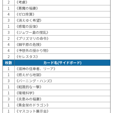
2
《考慮》
1
《悪魔の稲妻》
4
《ゼロ除算》
3
《消えゆく希望》
1
《感電の反復》
3
《ジュワー島の撹乱》
2
《プリズマリの命令》
4
《棘平原の危険》
4
《予想外の授かり物》
2
《セレスタス》
枚数
カード名(サイドボード)
1
《溺神の信奉者、リーア》
1
《燃えがら地獄》
3
《バーニング・ハンズ》
1
《軽蔑的な一撃》
1
《環境科学》
3
《炎恵みの稲妻》
1
《黄金架のドラゴン》
1
《マスコット展示会》