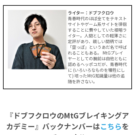
ライター：ドブフクロウ
青春時代のほぼ全てをテキスト
サイトやゲーム系サイトを徘徊
することに費やしていた根暗ラ
イター。人間としての軽薄さに
定評があり、親しい間柄では
「空っぽ」というあだ名で呼ば
れることもある。 MtGプレイ
ヤーとしての腕前は自他ともに
認めるヘッポコだが、青春時代
に (いろいろなものを犠牲にし
て) 培ったMtG知識量は他の追
随を許さない。
『ドブフクロウのMtGブレイキングア
カデミー』バックナンバーは
こちら
を