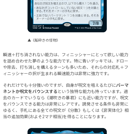
▲《船砕きの怪物》
瞬速＋打ち消されない能力は、フィニッシャーにとって欲しい能力
を詰め合わせた夢のような能力です。特に青いデッキでは、ドロー
や除去、打ち消しを構えるターンも多いため、それらの対応札＋フ
ィニッシャーの択が生まれる瞬速能力は非常に強力です。
それだけでも十分強いのですが、自身が呪文を唱えるたびに
パーマ
ネントか呪文をバウンスする
という独特な能力も持っています。過
去のカードでいうなら《潮吹きの暴君》にも近い能力ですが、呪文
をバウンスできる能力は非常にレアです。誘発させる条件も非常に
ゆるく、手札にある全ての呪文が《分散》もしくは《非実体化》相
当の追加効果(およそ2マナ相当)を得ることになります。