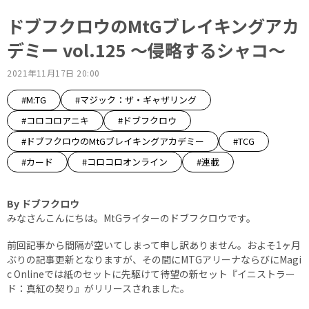
ドブフクロウのMtGブレイキングアカ
デミー vol.125 ～侵略するシャコ～
2021年11月17日 20:00
#M:TG
#マジック：ザ・ギャザリング
#コロコロアニキ
#ドブフクロウ
#ドブフクロウのMtGブレイキングアカデミー
#TCG
#カード
#コロコロオンライン
#連載
By ドブフクロウ
みなさんこんにちは。MtGライターのドブフクロウです。
前回記事から間隔が空いてしまって申し訳ありません。およそ1ヶ月
ぶりの記事更新となりますが、その間にMTGアリーナならびにMagi
c Onlineでは紙のセットに先駆けて待望の新セット『イニストラー
ド：真紅の契り』がリリースされました。