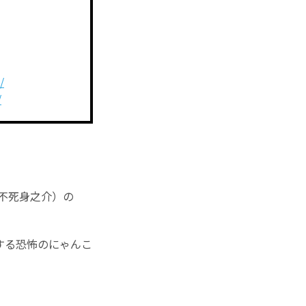
/
/
不死身之介）の
する恐怖のにゃんこ