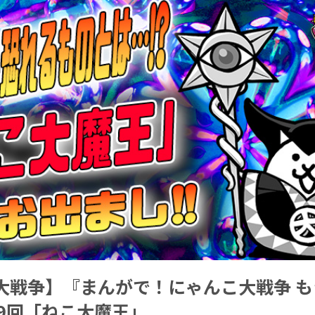
大戦争】『まんがで！にゃんこ大戦争 も
09回「ねこ大魔王」