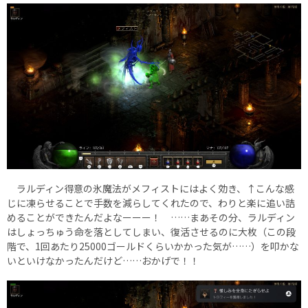
ラルディン得意の氷魔法がメフィストにはよく効き、↑こんな感
じに凍らせることで手数を減らしてくれたので、わりと楽に追い詰
めることができたんだよなーーー！ ……まあその分、ラルディン
はしょっちゅう命を落としてしまい、復活させるのに大枚（この段
階で、1回あたり25000ゴールドくらいかかった気が……）を叩かな
いといけなかったんだけど……おかげで！！