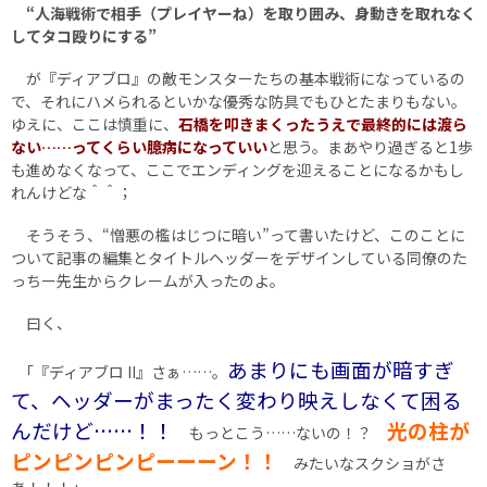
“人海戦術で相手（プレイヤーね）を取り囲み、身動きを取れなく
してタコ殴りにする”
が『ディアブロ』の敵モンスターたちの基本戦術になっているの
で、それにハメられるといかな優秀な防具でもひとたまりもない。
ゆえに、ここは慎重に、
石橋を叩きまくったうえで最終的には渡ら
ない……ってくらい臆病になっていい
と思う。まあやり過ぎると1歩
も進めなくなって、ここでエンディングを迎えることになるかもし
れんけどな＾＾；
そうそう、“憎悪の檻はじつに暗い”って書いたけど、このことに
ついて記事の編集とタイトルヘッダーをデザインしている同僚のた
っちー先生からクレームが入ったのよ。
曰く、
あまりにも画面が暗すぎ
｢『ディアブロ II』さぁ……。
て、ヘッダーがまったく変わり映えしなくて困る
んだけど……！！
光の柱が
もっとこう……ないの！？
ピンピンピンピーーーン！！
みたいなスクショがさ
あ！！！｣