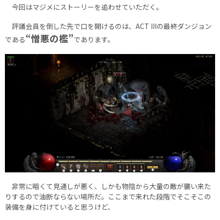
今回はマジメにストーリーを追わせていただく。
評議会員を倒した先で口を開けるのは、ACT IIIの最終ダンジョン
“憎悪の檻”
である
であります。
非常に暗くて見通しが悪く、しかも物陰から大量の敵が襲い来た
りするので油断ならない場所だ。ここまで来れた段階でそこそこの
装備を身に付けていると思うけど、