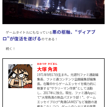
悪の枢軸、“ディアブ
ゲームタイトルにもなっている
ロ”が復活を遂げる
のである！
続く！
おおつか
かどまん
大塚
角満
1971年9月17日生まれ。元週刊ファミ通副編
集長、ファミ通コンテンツ企画編集部編集
長。在職中からゲームエッセイを精力的に
執筆する“サラリーマン作家”として活動
し、2017年に独立。現在、ファミ通Appに
て“大塚角満の熱血パズドラ部！”、ゲーム
エッセイブログ“角満GAMES”など複数の連
載をこなしつつ、ゲームのシナリオや世界