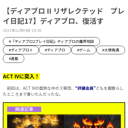
【ディアブロ II リザレクテッド プレ
イ日記17】ディアブロ、復活す
2021年11月04日 18:30
#『ディアブロ2プレイ日記』ディアブロの魔界地図
#ディアブロⅡ
#ディアブロ
#ゲーム
#大塚角満
#連載
ACT IVに突入！
前回は、ACT IIIの面倒な中ボス軍団、
“評議会員”
どもを蹴散らし
たところまで書いたんだったな。
関連記事