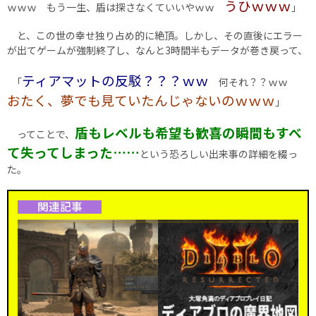
うひｗｗｗ
ｗｗｗ もう一生、盾は探さなくていいやｗｗ
｣
と、この世の幸せ独り占め的に絶頂。しかし、その直後にエラー
が出てゲームが強制終了し、なんと3時間半もデータが巻き戻って、
ティアマットの反駁？？？ｗｗ
｢
何それ？？ｗｗ
おたく、夢でも見ていたんじゃないのｗｗｗ
｣
盾もレベルも希望も歓喜の瞬間もすべ
ってことで、
て失ってしまった……
という恐ろしい出来事の詳細を綴っ
た。
関連記事