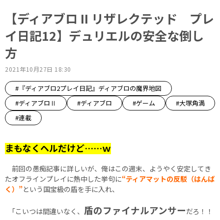
【ディアブロ II リザレクテッド プレ
イ日記12】デュリエルの安全な倒し
方
2021年10月27日 18:30
#『ディアブロ2プレイ日記』ディアブロの魔界地図
#ディアブロⅡ
#ディアブロ
#ゲーム
#大塚角満
#連載
まもなくヘルだけど……ｗ
前回の愚痴記事に詳しいが、俺はこの週末、ようやく安定してき
たオフラインプレイに熱中した挙句に
“ティアマットの反駁（はんば
く）”
という国宝級の盾を手に入れ、
盾のファイナルアンサー
｢こいつは間違いなく、
だろ！！