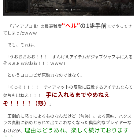
“ヘル”
の1歩手前
『ディアブロ II』の最高難度
までやってき
てしまったｗｗｗ
でも、それは、
｢うおおおおお！！！ すんげえアイテムがジャブジャブ手に入る
ぞぉぉぉおおおお！！！ｗｗｗ｣
というヨロコビが原動力なのではなく、
｢くっそ！！！！ ティアマットの反駁に匹敵するアイテムなんて
手に入れるまでやめねえ
欠片も出ねえ！！！
ぞ！！！！（怒）
｣
圧倒的に怒りによるものなんだけど（苦笑）。ある意味、ハクス
ラの真髄に絡めとられて出てこれなくなった典型的なプレイヤーな
理由はどうあれ、楽しく続けております
わけだが、