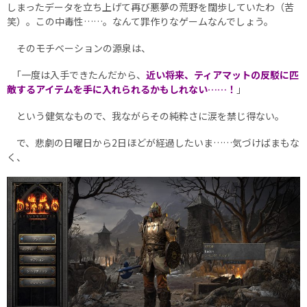
しまったデータを立ち上げて再び悪夢の荒野を闊歩していたわ（苦
笑）。この中毒性……。なんて罪作りなゲームなんでしょう。
そのモチベーションの源泉は、
｢一度は入手できたんだから、
近い将来、ティアマットの反駁に匹
敵するアイテムを手に入れられるかもしれない……！
｣
という健気なもので、我ながらその純粋さに涙を禁じ得ない。
で、悲劇の日曜日から2日ほどが経過したいま……気づけばまもな
く、