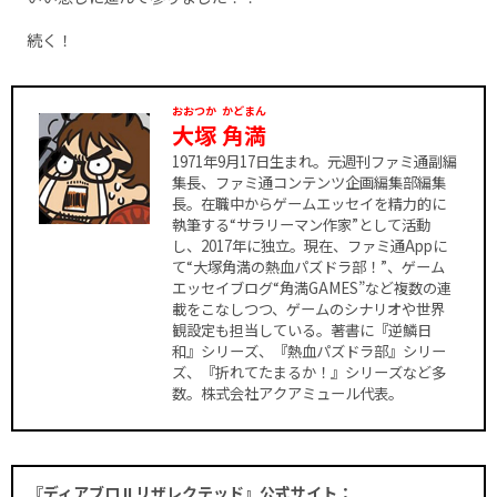
続く！
おおつか
かどまん
大塚
角満
1971年9月17日生まれ。元週刊ファミ通副編
集長、ファミ通コンテンツ企画編集部編集
長。在職中からゲームエッセイを精力的に
執筆する“サラリーマン作家”として活動
し、2017年に独立。現在、ファミ通Appに
て“大塚角満の熱血パズドラ部！”、ゲーム
エッセイブログ“角満GAMES”など複数の連
載をこなしつつ、ゲームのシナリオや世界
観設定も担当している。著書に『逆鱗日
和』シリーズ、『熱血パズドラ部』シリー
ズ、『折れてたまるか！』シリーズなど多
数。株式会社アクアミュール代表。
『ディアブロ II リザレクテッド』公式サイト：