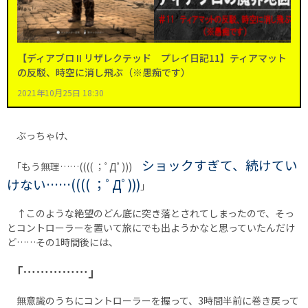
【ディアブロ II リザレクテッド プレイ日記11】ティアマット
の反駁、時空に消し飛ぶ（※愚痴です）
2021年10月25日 18:30
ぶっちゃけ、
ショックすぎて、続けてい
｢もう無理……(((( ；ﾟДﾟ)))
けない……(((( ；ﾟДﾟ)))
｣
↑このような絶望のどん底に突き落とされてしまったので、そっ
とコントローラーを置いて旅にでも出ようかなと思っていたんだけ
ど……その1時間後には、
｢……………｣
無意識のうちにコントローラーを握って、3時間半前に巻き戻って