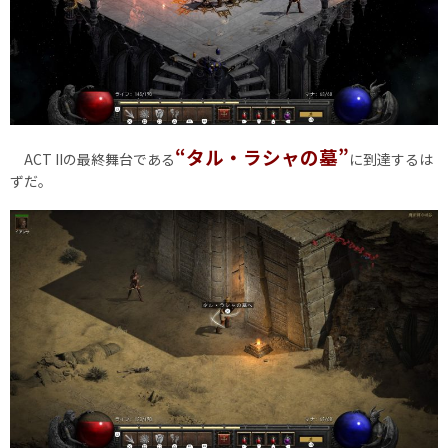
“タル・ラシャの墓”
ACT IIの最終舞台である
に到達するは
ずだ。