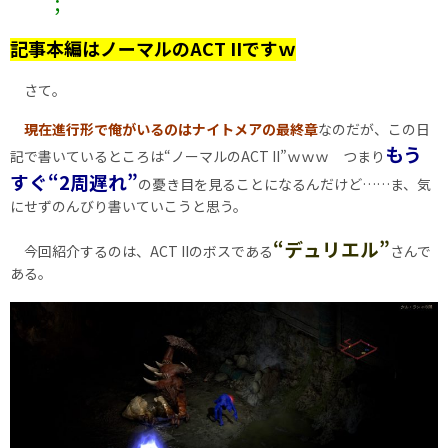
＾＾；
記事本編はノーマルのACT IIですｗ
さて。
現在進行形で俺がいるのはナイトメアの最終章
なのだが、この日
もう
記で書いているところは“ノーマルのACT II”ｗｗｗ つまり
すぐ“2周遅れ”
の憂き目を見ることになるんだけど……ま、気
にせずのんびり書いていこうと思う。
“デュリエル”
今回紹介するのは、ACT IIのボスである
さんで
ある。