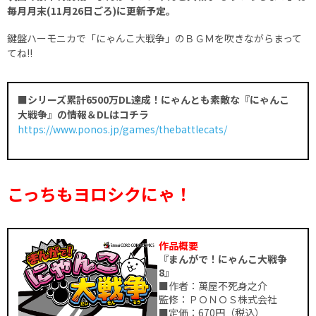
毎月月末(11月26日ごろ)に更新予定。
鍵盤ハーモニカで「にゃんこ大戦争」のＢＧＭを吹きながらまって
てね!!
■シリーズ累計6500万DL達成！にゃんとも素敵な『にゃんこ
大戦争』の情報＆DLはコチラ
https://www.ponos.jp/games/thebattlecats/
こっちもヨロシクにゃ！
作品概要
『まんがで！にゃんこ大戦争
8』
■作者：萬屋不死身之介
監修：ＰＯＮＯＳ株式会社
■定価：670円（税込）