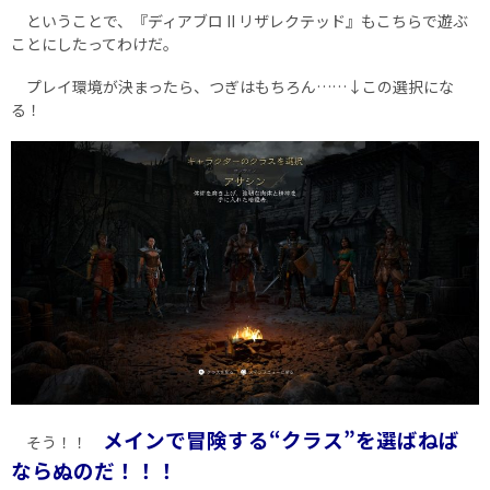
ということで、『ディアブロ II リザレクテッド』もこちらで遊ぶ
ことにしたってわけだ。
プレイ環境が決まったら、つぎはもちろん……↓この選択にな
る！
メインで冒険する“クラス”を選ばねば
そう！！
ならぬのだ！！！