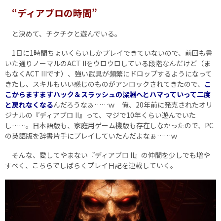
“ディアブロの時間”
と決めて、チクチクと遊んでいる。
1日に1時間ちょいくらいしかプレイできていないので、前回も書
いた通りノーマルのACT IIをウロウロしている段階なんだけど（ま
もなくACT IIIです）、強い武具が頻繁にドロップするようになって
きたし、スキルもいい感じのものがアンロックされてきたので、
こ
こからますますハック＆スラッシュの深淵へとハマっていって二度
と戻れなくなる
んだろうなぁ……ｗ 俺、20年前に発売されたオリ
ジナルの『ディアブロ II』って、マジで10年くらい遊んでいた
し……。日本語版も、家庭用ゲーム機版も存在しなかったので、PC
の英語版を辞書片手にプレイしていたんだよなぁ……ｗ
そんな、愛してやまない『ディアブロ II』の仲間を少しでも増や
すべく、こちらでしばらくプレイ日記を連載していく。