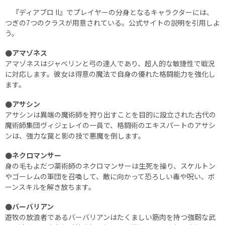
『ディアブロ II』でプレイヤーの分身となるキャラクターには、
つぎの7つのクラスが用意されている。公式サイトの説明を引用しよ
う。
●アマゾネス
アマゾネスはジャベリンと弓の達人であり、超人的な敏捷性で戦況
に対応します。彼女は得意の魔法で自身の優れた格闘能力を強化し
ます。
●アサシン
アサシンは異端の魔術師を狩り出すことを目的に設立された古代の
魔術師集団ヴィジェレイの一員で、格闘術のエキスパートのアサシ
ンは、強力な罠と影の技で悪魔を倒します。
●ネクロマンサー
身の毛もよだつ薬術師のネクロマンサーは生死を操り、スケルトン
やゴーレムの軍団を召喚して、敵に向かって恐ろしい毒や呪い、ボ
ーンスキルを解き放ちます。
●バーバリアン
遊牧の放浪者であるバーバリアンはたくましい筋肉を持つ強靭な武