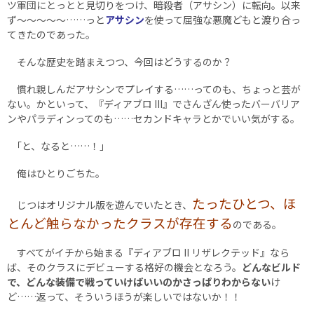
ツ軍団にとっとと見切りをつけ、暗殺者（アサシン）に転向。以来
ず～～～～～……っと
アサシン
を使って屈強な悪魔どもと渡り合っ
てきたのであった。
そんな歴史を踏まえつつ、今回はどうするのか？
慣れ親しんだアサシンでプレイする……ってのも、ちょっと芸が
ない。かといって、『ディアブロ III』でさんざん使ったバーバリア
ンやパラディンってのも……セカンドキャラとかでいい気がする。
｢と、なると……！｣
俺はひとりごちた。
たったひとつ、ほ
じつはオリジナル版を遊んでいたとき、
とんど触らなかったクラスが存在する
のである。
すべてがイチから始まる『ディアブロ II リザレクテッド』なら
ば、そのクラスにデビューする格好の機会となろう。
どんなビルド
で、どんな装備で戦っていけばいいのかさっぱりわからない
け
ど……返って、そういうほうが楽しいではないか！！