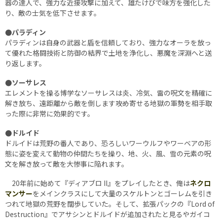
器の達人で、強力な近接攻撃に加えて、雄たけびで味方を強化した
り、敵の士気を低下させます。
●パラディン
パラディンは自身の武器と盾を信頼しており、強力なオーラを放っ
て優れた格闘技術と防御の結界で土地を浄化し、悪魔を深淵へと送
り返します。
●ソーサレス
エレメントを操る博学なソーサレスは炎、冷気、雷の呪文を精確に
解き放ち、遠距離から敵を倒します――攻め寄せる地獄の軍勢を相手取
った際に非常に効果的です。
●ドルイド
ドルイドは荒野の番人であり、恐ろしいワーウルフやワーベアの形
態に姿を変えて動物の仲間たちを操り、地、火、風、雪の元素の呪
文を解き放って敵を大惨事に陥れます。
20年前に始めて『ディアブロ II』をプレイしたとき、俺は
ネクロ
マンサー
をメインクラスにして大量のスケルトンとゴーレムを引き
つれて地獄の荒野を闊歩していた。そして、拡張パックの『Lord of
Destruction』でアサシンとドルイドが追加されたと見るやガイコ