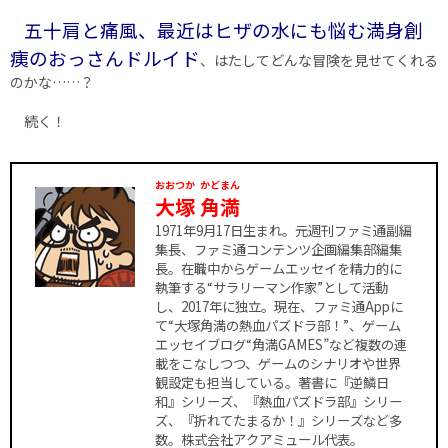
五十肩と痛風、最近はヒザの水にも悩む満身創
痍のおっさんドルイド
、はたしてどんな冒険を見せてくれる
のかな……？
続く！
おおつか
かどまん
大塚
角満
1971年9月17日生まれ。元週刊ファミ通副編
集長、ファミ通コンテンツ企画編集部編集
長。在職中からゲームエッセイを精力的に
執筆する“サラリーマン作家”として活動
し、2017年に独立。現在、ファミ通Appに
て“大塚角満の熱血パズドラ部！”、ゲーム
エッセイブログ“角満GAMES”など複数の連
載をこなしつつ、ゲームのシナリオや世界
観設定も担当している。著書に『逆鱗日
和』シリーズ、『熱血パズドラ部』シリー
ズ、『折れてたまるか！』シリーズなど多
数。株式会社アクアミュール代表。