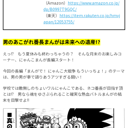
（Amazon）
https://www.amazon.co.jp/
dp/B0997T9GQC/
（楽天）
https://item.rakuten.co.jp/hmvj
apan/12053755/
男のあこがれ番長まんがは未来への遺産!?
えっ!? もう夏休みも終わっちゃうの？ そんな月末のお楽しみコ
ーナー、にゃんこまんが長編スタート！
今回の長編「まんがで！ にゃんこ大戦争 もういっちょ！」のテーマ
は、男の男が拳で語りあうアツすぎる闘い！
学校では敵無しのちょいワルにゃんこである、ネコ番長が目指す頂
とは!? 男なら魂をゆさぶられること確実な熱血バトルまんがの結
末を目撃せよ!!