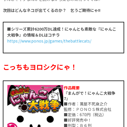
次回はどんなネコが出てくるのか？ 乞うご期待にゃ!!
■シリーズ累計6200万DL達成！にゃんとも素敵な『にゃんこ
大戦争』の情報＆DLはコチラ
https://www.ponos.jp/games/thebattlecats/
こっちもヨロシクにゃ！
作品概要
『まんがで！にゃんこ大戦争
7』
■作者：萬屋不死身之介
監修：ＰＯＮＯＳ株式会社
■定価：670円（税込）
■好評発売中！
■判型：Ｂ６判