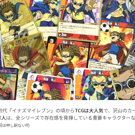
初代『イナズマイレブン』の頃から
TCGは大人気
で、沢山のカ
有人
は、全シリーズで存在感を発揮している重要キャラクター
申し訳ない!!!)