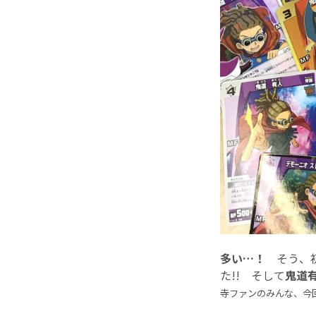
多い…！
そう、
た!! そして
鬼道
寺ファンのみんな、今回は