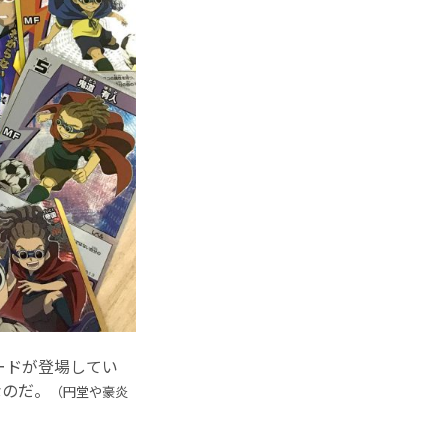
ードが登場してい
なのだ。
（円堂や豪炎