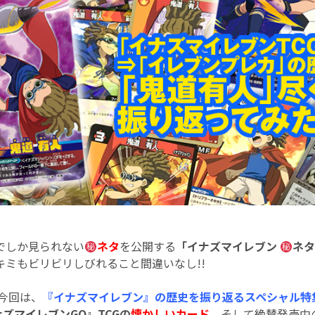
でしか見られない
ネタ
を公開する
「イナズマイレブン
ネタ
ミもビリビリしびれること間違いなし!!
る今回は、
『イナズマイレブン』の歴史を振り返るスペシャル特
ズマイレブンGO』TCGの
懐かしいカード
、そして絶賛発売中