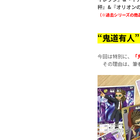
秤』&『オリオンの
（※過去シリーズの商
“鬼道有人”
今回は特別に、
「
その理由は、筆者