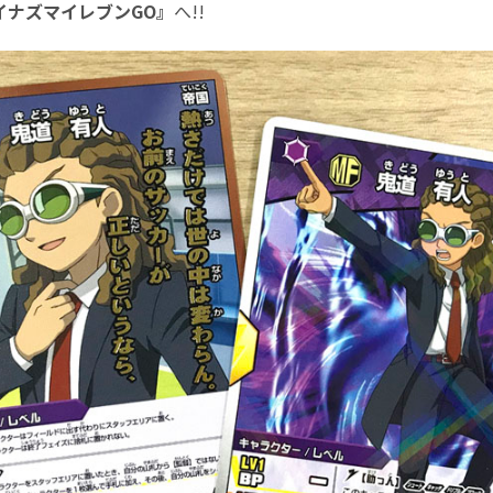
イナズマイレブンGO』
へ!!