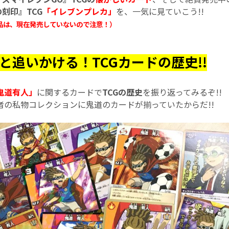
刻印』TCG
「イレブンプレカ」
を、一気に見ていこう!!
品は、現在発売していないので注意！）
と追いかける！TCGカードの歴史!!
鬼道有人」
に関するカードで
TCGの歴史
を振り返ってみるぞ!!
の私物コレクションに鬼道のカードが揃っていたからだ!!