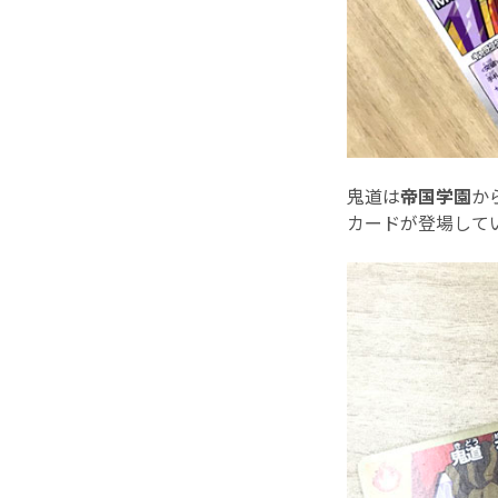
鬼道は
帝国学園
か
カードが登場して