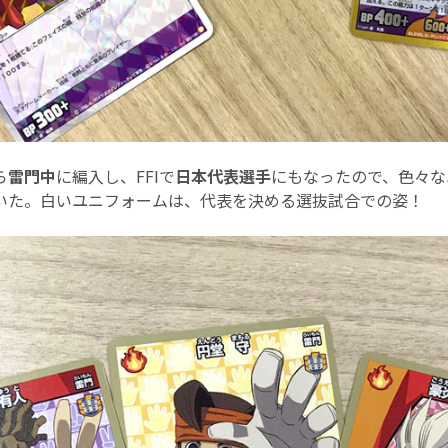
ら
雷門中
に編入し、FFIで
日本代表選手
にもなったので、色々な
いた。白いユニフォームは、代表を決める選抜試合での姿！