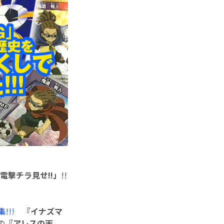
電撃チラ見せ!!」
!!
集
!!!
『イナズマ
の
『アレスの天