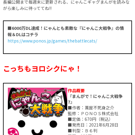
長編公開まで毎週末に更新される、にゃんこギャグまんがを読みな
がら楽しみに待っててね!!
■6000万DL達成！にゃんとも素敵な『にゃんこ大戦争』の情
報＆DLはコチラ
https://www.ponos.jp/games/thebattlecats/
こっちもヨロシクにゃ！
作品概要
『まんがで！にゃんこ大戦争
7』
■作者：萬屋不死身之介
監修：ＰＯＮＯＳ株式会社
■定価：670円（税込）
■発売日：2021年6月28日
■判型：Ｂ６判