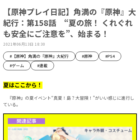
【原神プレイ日記】角満の『原神』大
紀行：第158話 “夏の旅！ くれぐれ
も安全にご注意を”、始まる！
2021年06月13日 18:30
#【原神】角満の『原神』大紀行
#原神
#PS4
#ゲーム
#連載
夏はここから！
『原神』の夏イベント“真夏！島？大冒険！”がいい感じに進行し
ている。
関連記事