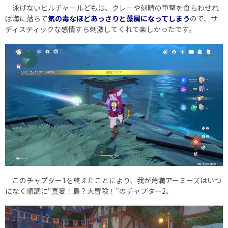
泳げないヒルチャールどもは、クレーや刻晴の重撃を食らわせれ
ば海に落ちて
気の毒なほどあっさりと藻屑になってしまう
ので、サ
ディスティックな感情すら刺激してくれて楽しかったです。
このチャプター1を終えたことにより、我が角満アーミーズはいつ
になく順調に“真夏！島？大冒険！”のチャプター2、