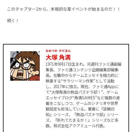
このチャプター2から、本格的な夏イベントが始まるのだ！！
続く！
おおつか
かどまん
大塚
角満
1971年9月17日生まれ。元週刊ファミ通副編
集長、ファミ通コンテンツ企画編集部編集
長。在職中からゲームエッセイを精力的に
執筆する“サラリーマン作家”として活動
し、2017年に独立。現在、ファミ通Appに
て“大塚角満の熱血パズドラ部！”、ゲーム
エッセイブログ“角満GAMES”など複数の連
載をこなしつつ、ゲームのシナリオや世界
観設定も担当している。著書に『逆鱗日
和』シリーズ、『熱血パズドラ部』シリー
ズ、『折れてたまるか！』シリーズなど多
数。株式会社アクアミュール代表。