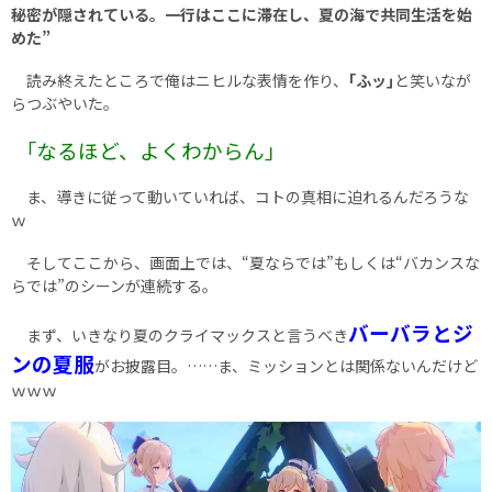
秘密が隠されている。一行はここに滞在し、夏の海で共同生活を始
めた”
読み終えたところで俺はニヒルな表情を作り、
｢ふッ｣
と笑いなが
らつぶやいた。
｢なるほど、よくわからん｣
ま、導きに従って動いていれば、コトの真相に迫れるんだろうな
ｗ
そしてここから、画面上では、“夏ならでは”もしくは“バカンスな
らでは”のシーンが連続する。
バーバラとジ
まず、いきなり夏のクライマックスと言うべき
ンの夏服
がお披露目。……ま、ミッションとは関係ないんだけど
ｗｗｗ