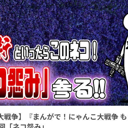
大戦争】『まんがで！にゃんこ大戦争 も
3回「ネコ怨み」