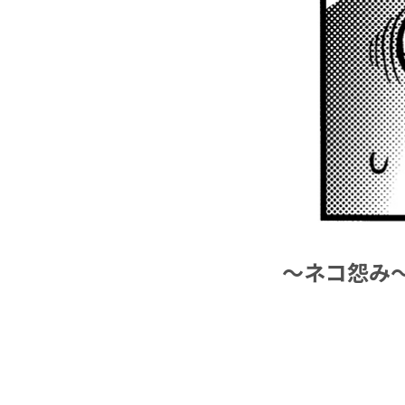
～ネコ怨み