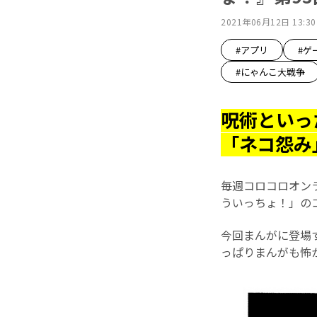
2021年06月12日 13:30
#アプリ
#ゲ
#にゃんこ大戦争
呪術といっ
「ネコ怨み」
毎週コロコロオン
ういっちょ！」の
今回まんがに登場
っぱりまんがも怖か