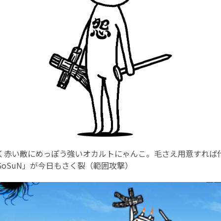
く赤い敵にめっぽう強いオカルトにゃんこ。毛さえ用意すれば
oSuN」が今日もさく裂（範囲攻撃）