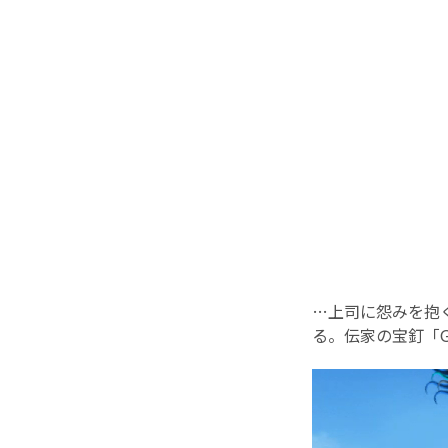
…上司に怨みを抱
る。伝家の宝釘「G