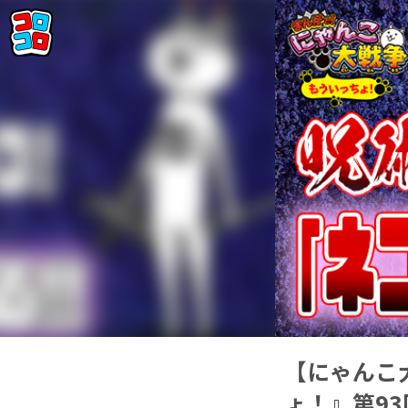
【にゃんこ
ょ！』第9