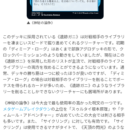
▲《神秘の論争》
このデッキに採用されている《遺跡ガニ》は対戦相手のライブラリ
ーを凄まじいスピードで掘り進めてくれるクリーチャーです。初期
の「ディミーア・ローグ」はあくまで部族アグロデッキの形で、ク
ロックパーミッションのような動きをしていましたが、現在はこの
《遺跡ガニ》を採用した形のリストが主流で、対戦相手のライフと
ライブラリーの両方を攻めることができるようになっています。通
常、デッキの勝ち筋は一つに絞ったほうが良いのですが、「ディミ
ーア・ローグ」の場合は対戦相手のライブラリーを削ることでボー
ナスを得られるカードが多いため、《遺跡ガニ》のようなライブラ
リーを削ることしかできないクリーチャーにも居場所があります。
《神秘の論争》は今大会で最も使用率の高かった呪文の一つです。
メタゲームブレイクダウン
の上位を「スゥルタイ根本原理」や「テ
ィムール・アドベンチャー」が占めていたこの大会では刺さる相手
も多いです。また、「サイクリング」に対しても有効です。「サイ
クリング」は使用できるマナがタイトで、《天頂の閃光》のような