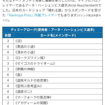
そんなトーナメントで見事に優勝を果たしたのは、ドイツのプロプ
レイヤーであるアーネ・ハーシェンビス選手/Arne Huschenbethで
した。日本のカードショップ「晴れる屋」からスポンサードを受け
た
「Hareruya Pros」所属プレイヤー
でもあります
(※リンク先は外部サ
。
イト)
ディミーアローグ(使用者：アーネ・ハーシェンビス選手)
枚数
カード名(メインボード)
3
《沼》
4
《寓話の小道》
4
《清水の小道》
1
《ロークスワイン城》
3
《ゼイゴスのトライオーム》
3
《欺瞞の神殿》
6
《島》
4
《盗賊ギルドの処罰者》
4
《空飛ぶ思考盗み》
4
《遺跡ガニ》
4
《マーフォークの風泥棒》
2
《アガディームの覚醒》