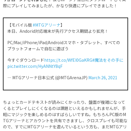
際にプレイしてみましたが、かなり快適にプレイできました！
【モバイル版
#MTGアリーナ
】
本日、Andorid対応端末が先行アクセス期間より拡充！
PC/Mac/iPhone/iPad/Androidスマホ・タブレット、すべての
プラットフォームで自在に遊ぼう
今すぐダウンロード
https://t.co/WfEl0GaKRG
#魔法をその手に
pic.twitter.com/HyANNtY8qF
— MTGアリーナ日本公式 (@MTGArenaJP)
March 26, 2021
ちょっとカードテキストが読みにくかったり、盤面が複雑になって
くるとプレイしにくくなるのは課題といえるかもしれませんが、手
軽にマジックを楽しめるのはすばらしいですね。もちろんPC版のM
TGアリーナとアカウントを共有できますし、クロスプレイも可能な
ので、すでにMTGアリーナを遊んでいるという方も、まだMTGアリ