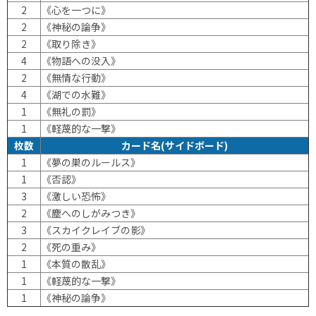
2
《心を一つに》
2
《神秘の論争》
2
《取り除き》
4
《物語への没入》
2
《無情な行動》
4
《湖での水難》
1
《無礼の罰》
1
《軽蔑的な一撃》
枚数
カード名(サイドボード)
1
《夢の巣のルールス》
1
《否認》
3
《激しい恐怖》
2
《塵へのしがみつき》
3
《スカイクレイブの影》
2
《死の重み》
1
《本質の散乱》
1
《軽蔑的な一撃》
1
《神秘の論争》