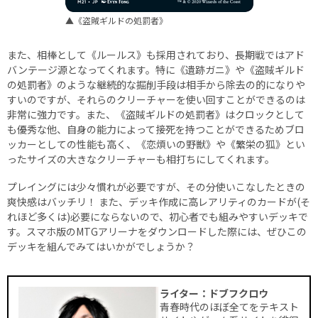
▲《盗賊ギルドの処罰者》
また、相棒として《ルールス》も採用されており、長期戦ではアド
バンテージ源となってくれます。特に《遺跡ガニ》や《盗賊ギルド
の処罰者》のような継続的な掘削手段は相手から除去の的になりや
すいのですが、それらのクリーチャーを使い回すことができるのは
非常に強力です。また、《盗賊ギルドの処罰者》はクロックとして
も優秀な他、自身の能力によって接死を持つことができるためブロ
ッカーとしての性能も高く、《恋煩いの野獣》や《繁栄の狐》とい
ったサイズの大きなクリーチャーも相打ちにしてくれます。
プレイングには少々慣れが必要ですが、その分使いこなしたときの
爽快感はバッチリ！ また、デッキ作成に高レアリティのカードが(そ
れほど多くは)必要にならないので、初心者でも組みやすいデッキで
す。スマホ版のMTGアリーナをダウンロードした際には、ぜひこの
デッキを組んでみてはいかがでしょうか？
ライター：ドブフクロウ
青春時代のほぼ全てをテキスト