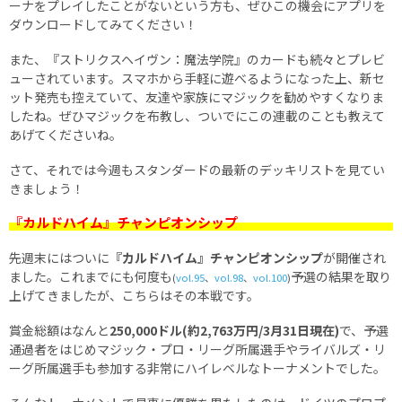
ーナをプレイしたことがないという方も、ぜひこの機会にアプリを
ダウンロードしてみてください！
また、『ストリクスヘイヴン：魔法学院』のカードも続々とプレビ
ューされています。スマホから手軽に遊べるようになった上、新セ
ット発売も控えていて、友達や家族にマジックを勧めやすくなりま
したね。ぜひマジックを布教し、ついでにこの連載のことも教えて
あげてくださいね。
さて、それでは今週もスタンダードの最新のデッキリストを見てい
きましょう！
『カルドハイム』チャンピオンシップ
先週末にはついに
『カルドハイム』チャンピオンシップ
が開催され
ました。これまでにも何度も
予選の結果を取り
(
vol.95
、
vol.98
、
vol.100
)
上げてきましたが、こちらはその本戦です。
賞金総額はなんと
250,000ドル(約2,763万円/3月31日現在)
で、予選
通過者をはじめマジック・プロ・リーグ所属選手やライバルズ・リ
ーグ所属選手も参加する非常にハイレベルなトーナメントでした。