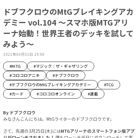
ドブフクロウのMtGブレイキングアカ
デミー vol.104 ～スマホ版MTGアリ
ーナ始動！世界王者のデッキを試して
みよう～
2021年03月31日 20:00
#M:TG
#マジック：ザ・ギャザリング
#コロコロアニキ
#ドブフクロウ
#ドブフクロウのMtGブレイキングアカデミー
#TCG
#カード
#コロコロオンライン
#連載
By ドブフクロウ
みなさんこんにちは。MtGライターのドブフクロウです。
さて、先週の3月25日(木)には
MTGアリーナのスマートフォン版アプ
リがローンチされました！
僕もローンチ当日にダウンロードして実