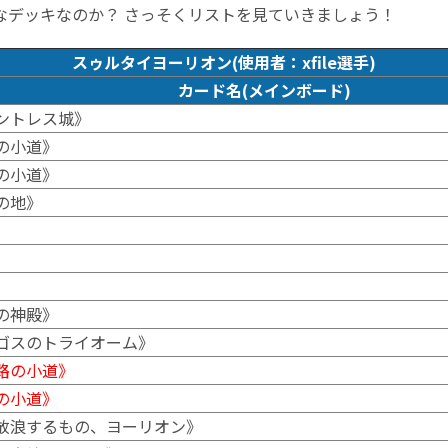
なデッキなのか？ さっそくリストを見ていきましょう！
スゥルタイヨーリオン(使用者：xfile選手)
カード名(メインボード)
ントレス城》
の小道》
の小道》
の地》
の神殿》
ゴスのトライオーム》
路の小道》
の小道》
放浪するもの、ヨーリオン》