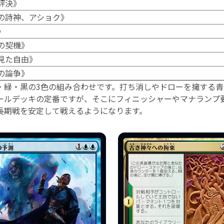
評決》
の詩神、アショク》
》
の契機》
見た自由》
の論争》
・緑・黒の3色の組み合わせです。打ち消しやドローを擁する
ールデッキの定番ですが、そこにフィニッシャーやマナランプ
長期戦を安定して戦えるようになります。