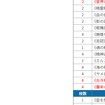
2
《星界
2
《精霊
2
《血の
2
《影の
2
《軽蔑
4
《無情
2
《否認
1
《魂の
4
《精神
3
《エル
4
《海の
4
《サメ
4
《古き
4
《襲来
枚数
1
《空を