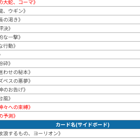
の大蛇、コーマ》
龍、ウギン》
長の渇き》
評決》
的な一撃》
な行動》
》
粉砕》
迷わせの秘本》
ズペスの悪夢》
神のお告げ》
台風》
神々への束縛》
の予測》
カード名(サイドボード)
放浪するもの、ヨーリオン》