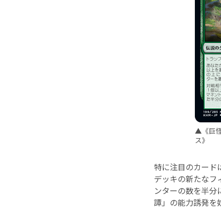
▲《巨
ス》
特に注目のカード
デッキの新たなフ
ンターの数を半分
譚」の能力誘発を