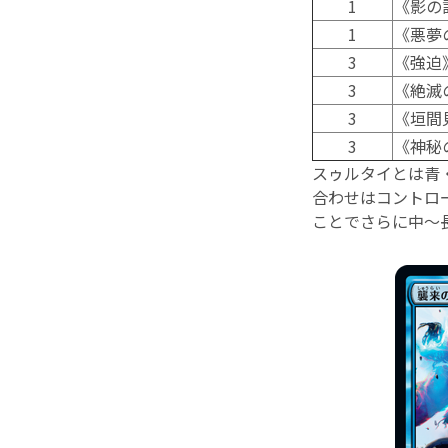
1
《影の
1
《悪夢
3
《強迫
3
《絶滅
3
《垣間
3
《神秘
スゥルタイとは青
合わせはコントロ
ことでさらに中～