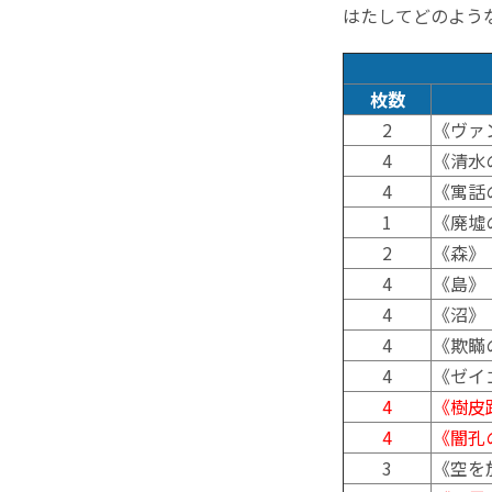
はたしてどのよう
枚数
2
《ヴァ
4
《清水
4
《寓話
1
《廃墟
2
《森》
4
《島》
4
《沼》
4
《欺瞞
4
《ゼイ
4
《樹皮
4
《闇孔
3
《空を