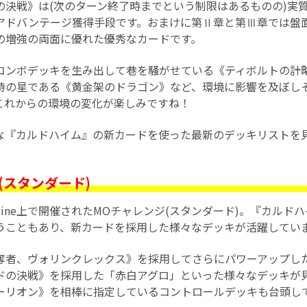
の決戦》は(次のターン終了時までという制限はあるものの)実質
アドバンテージ獲得手段です。おまけに第Ⅱ章と第Ⅲ章では盤
の増強の両面に優れた優秀なカードです。
コンボデッキを生み出して巷を騒がせている《ティボルトの計
待の星である《黄金架のドラゴン》など、環境に影響を及ぼし
これからの環境の変化が楽しみですね！
な『カルドハイム』の新カードを使った最新のデッキリストを
(スタンダード)
 Online上で開催されたMOチャレンジ(スタンダード)。『カル
うこともあり、新カードを採用した様々なデッキが活躍してい
奪者、ヴォリンクレックス》を採用してさらにパワーアップし
ドの決戦》を採用した「赤白アグロ」といった様々なデッキが
ーリオン》を相棒に指定しているコントロールデッキも台頭し