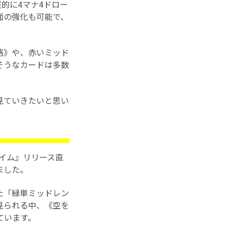
的に4マナ4ドロー
面の強化も可能で、
略》や、赤いミッド
そうなカードは多数
見ていきたいと思い
ドハイム』リリース直
ました。
た「緑単ミッドレン
見られる中、《空を
ています。