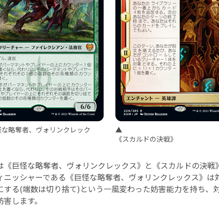
怪な略奪者、ヴォリンクレック
▲
《スカルドの決戦》
は《巨怪な略奪者、ヴォリンクレックス》と《スカルドの決戦
ィニッシャーである《巨怪な略奪者、ヴォリンクレックス》は
にする(端数は切り捨て)という一風変わった妨害能力を持ち、
妨害します。