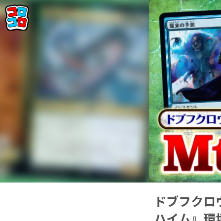
ドブフクロウ
ハイム』環