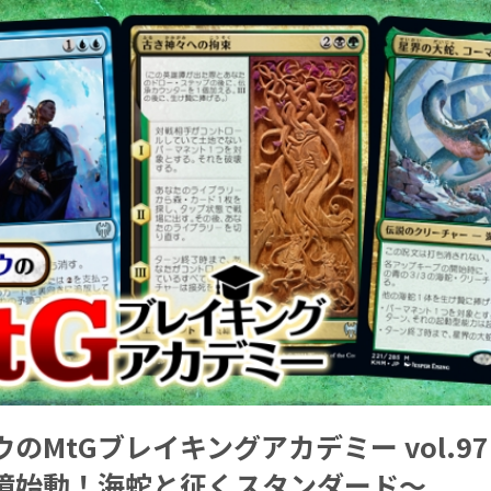
のMtGブレイキングアカデミー vol.9
境始動！海蛇と征くスタンダード～