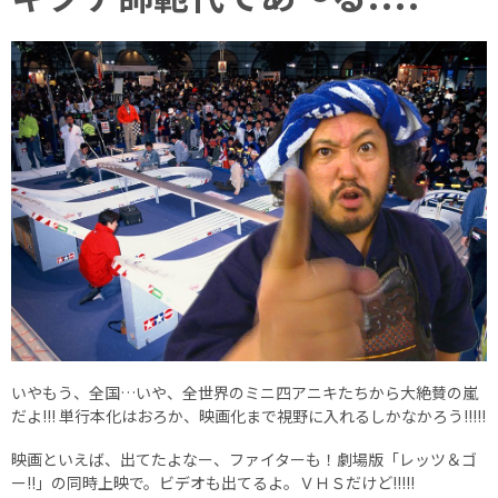
いやもう、全国…いや、全世界のミニ四アニキたちから大絶賛の嵐
だよ!!! 単行本化はおろか、映画化まで視野に入れるしかなかろう!!!!!
映画といえば、出てたよなー、ファイターも！劇場版「レッツ＆ゴ
ー!!」の同時上映で。ビデオも出てるよ。ＶＨＳだけど!!!!!