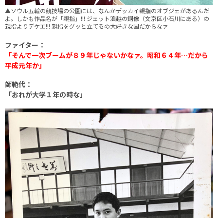
▲ソウル五輪の競技場の公園には、なんかデッカイ親指のオブジェがあるんだ
よ。しかも作品名が「親指」!!! ジェット浪越の銅像（文京区小石川にある）の
親指よりデケエ!!! 親指をグッと立てるの大好きな国だからなァ
ファイター：
「そんで一次ブームが８９年じゃないかなァ。昭和６４年…だから
平成元年か」
師範代：
「おれが大学１年の時な」