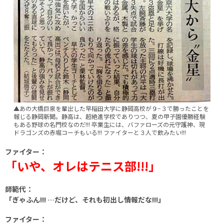
▲あの大橋巨泉を輩出した早稲田大学に静岡高校が９−３で勝ったことを
報じる静岡新聞。静高は、超絶進学校でありつつ、夏の甲子園優勝経験
もある野球の名門校なのだ!!! 卒業生には、バファローズの元守護神、現
ドラゴンズの赤堀コーチもいる!!! ファイターと３人で飲みたい!!!
ファイター：
「いや、オレはテニス部!!!」
師範代：
「ぎゃふん!!! …だけど、それも初出し情報だな!!!」
ファイター：