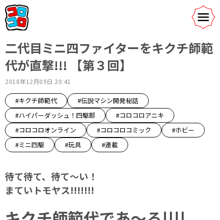
二代目ミニ四ファイターをキクチ師範
代が直撃!!! 【第３回】
2018年12月09日 20:41
#キクチ師範代
#伝説マシン開発秘話
#ハイパーダッシュ！四駆郎
#コロコロアニキ
#コロコロオンライン
#コロコロコミック
#ホビー
#ミニ四駆
#玩具
#連載
待て待て、待て〜い！
まていトモヤス!!!!!!!
キクチ師範代であ〜る!!!!