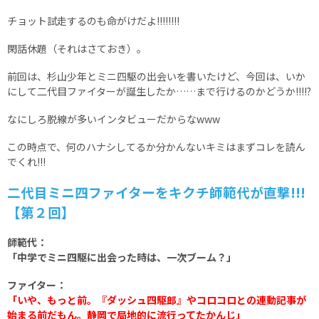
チョット試走するのも命がけだよ!!!!!!!!
閑話休題（それはさておき）。
前回は、杉山少年とミニ四駆の出会いを書いたけど、今回は、いか
にして二代目ファイターが誕生したか……まで行けるのかどうか!!!!?
なにしろ脱線が多いインタビューだからなwww
この時点で、何のハナシしてるか分かんないキミはまずコレを読ん
でくれ!!!
二代目ミニ四ファイターをキクチ師範代が直撃!!!
【第２回】
師範代：
「中学でミニ四駆に出会った時は、一次ブーム？」
ファイター：
「いや、もっと前。『ダッシュ四駆郎』やコロコロとの連動記事が
始まる前だもん。静岡で局地的に流行ってたかんじ」