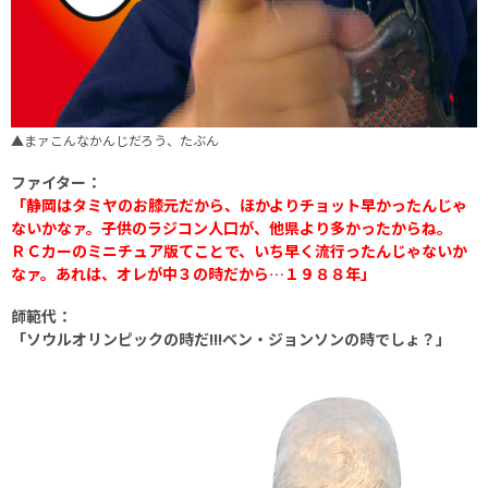
▲まァこんなかんじだろう、たぶん
ファイター：
「静岡はタミヤのお膝元だから、ほかよりチョット早かったんじゃ
ないかなァ。子供のラジコン人口が、他県より多かったからね。
ＲＣカーのミニチュア版てことで、いち早く流行ったんじゃないか
なァ。あれは、オレが中３の時だから…１９８８年」
師範代：
「ソウルオリンピックの時だ!!!ベン・ジョンソンの時でしょ？」