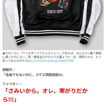
▲そのころに「アニキオリジナルスカジャン」があれば、みんなコレ着て静高
に通ったのにな〜。現・静高生は今からでも着よう!!! …あ、限定だから、もう
売ってねえのか!!!
https://corocoro-news.jp/event/2788
師範代：
「会長でもないのに、スゲエ問題提起!!!」
ファイター：
「さみいから。オレ、寒がりだか
ら!!!」