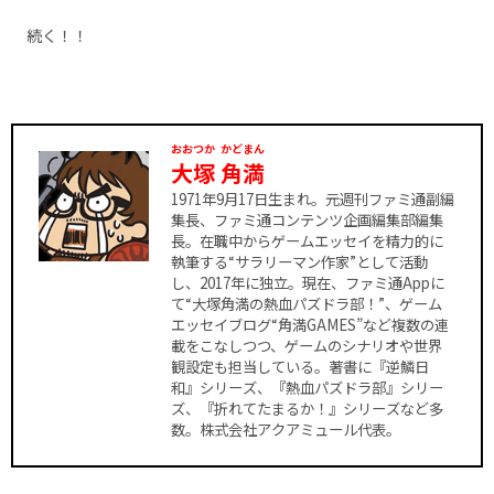
続く！！
おおつか
かどまん
大塚
角満
1971年9月17日生まれ。元週刊ファミ通副編
集長、ファミ通コンテンツ企画編集部編集
長。在職中からゲームエッセイを精力的に
執筆する“サラリーマン作家”として活動
し、2017年に独立。現在、ファミ通Appに
て“大塚角満の熱血パズドラ部！”、ゲーム
エッセイブログ“角満GAMES”など複数の連
載をこなしつつ、ゲームのシナリオや世界
観設定も担当している。著書に『逆鱗日
和』シリーズ、『熱血パズドラ部』シリー
ズ、『折れてたまるか！』シリーズなど多
数。株式会社アクアミュール代表。