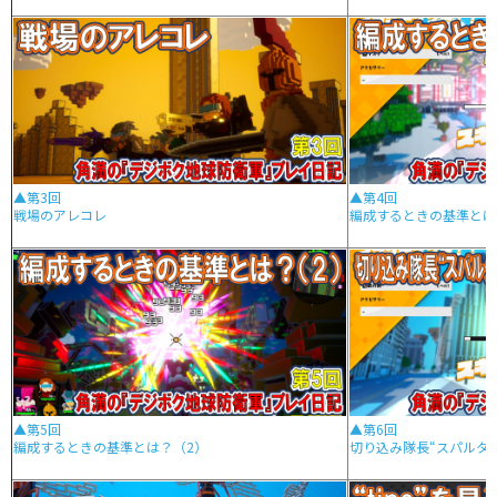
▲第3回
▲第4回
戦場のアレコレ
編成するときの基準とは
▲第5回
▲第6回
編成するときの基準とは？（2）
切り込み隊長“スパルタ