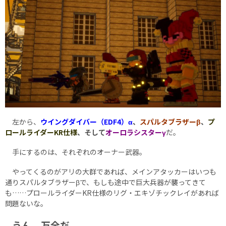
左から、
ウイングダイバー（EDF4）α
、
スパルタブラザーβ
、
プ
ロールライダーKR仕様
、そして
オーロラシスターγ
だ。
手にするのは、それぞれのオーナー武器。
やってくるのがアリの大群であれば、メインアタッカーはいつも
通りスパルタブラザーβで、もしも途中で巨大兵器が襲ってきて
も……プロールライダーKR仕様のリグ・エキゾチックレイがあれば
問題ないな。
うん、万全だ。