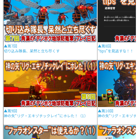
▲第7回
▲第8回
切り込み隊長、呆然と立ち尽くす
“tips”を見逃すな！！
▲第9回
▲第10回
神の矢“リグ・エキゾチックレイ”にホレた！（1）
神の矢“リグ・エキゾチ