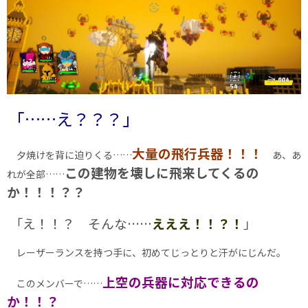
｢……え？？？｣
大量の飛行兵器！！！
夕焼けを背に迫りくる……
あ、あ
この建物を壊しに飛来してくるの
れが全部……
か！！！？？
｢え！！？ そんな……
えええ！！？！
｣
レーザーランスを持つ手に、初めてじっとりと汗がにじんだ。
上空の兵器に対応できるの
このメンバーで……
か！！？