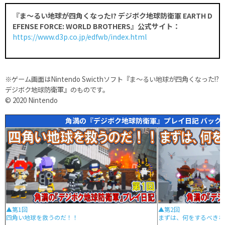
『ま～るい地球が四角くなった!? デジボク地球防衛軍 EARTH D
EFENSE FORCE: WORLD BROTHERS』公式サイト：
https://www.d3p.co.jp/edfwb/index.html
※ゲーム画面はNintendo Swicthソフト『ま～るい地球が四角くなった!?
デジボク地球防衛軍』のものです。
© 2020 Nintendo
角満の『デジボク地球防衛軍』プレイ日記 バック
▲第1回
▲第2回
四角い地球を救うのだ！！
まずは、何をするべきな