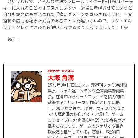
というわけで、いろんな意味でプロールライダーKR仕様はパーテ
ィーに入れることをオススメしますｗ 近場に着弾させてしまうと
自分も爆発に巻き込まれて手痛いダメージを負わされるけど、一発
逆転の威力を秘めた武器であることは間違いないので、リグ・エキ
ゾチックレイはぜひとも使いこなせるようになりましょう！！ｗ
続く！
おおつか
かどまん
大塚
角満
1971年9月17日生まれ。元週刊ファミ通副編
集長、ファミ通コンテンツ企画編集部編集
長。在職中からゲームエッセイを精力的に
執筆する“サラリーマン作家”として活動
し、2017年に独立。現在、ファミ通Appに
て“大塚角満の熱血パズドラ部！”、ゲーム
エッセイブログ“角満GAMES”など複数の連
載をこなしつつ、ゲームのシナリオや世界
観設定も担当している。著書に『逆鱗日
和』シリーズ、『熱血パズドラ部』シリー