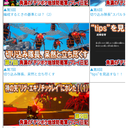
▲第5回
▲第6回
編成するときの基準とは？（2）
切り込み隊長“スパルタ
▲第7回
▲第8回
切り込み隊長、呆然と立ち尽くす
“tips”を見逃すな！！