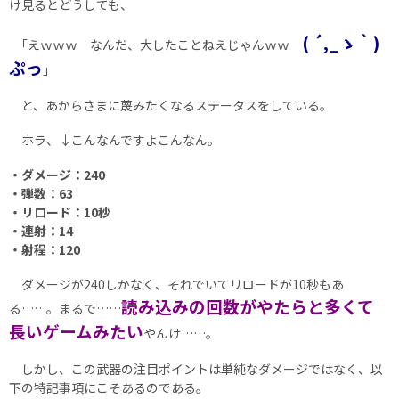
け見るとどうしても、
( ´,_ゝ｀)
｢えｗｗｗ なんだ、大したことねえじゃんｗｗ
ぷっ
｣
と、あからさまに蔑みたくなるステータスをしている。
ホラ、↓こんなんですよこんなん。
・ダメージ：240
・弾数：63
・リロード：10秒
・連射：14
・射程：120
ダメージが240しかなく、それでいてリロードが10秒もあ
読み込みの回数がやたらと多くて
る……。まるで……
長いゲームみたい
やんけ……。
しかし、この武器の注目ポイントは単純なダメージではなく、以
下の特記事項にこそあるのである。