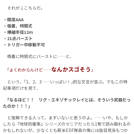
それが↓こちらだ。
・精度AAA
・吸着、時限式
・爆破半径12ｍ
・21点バースト
・トリガー中移動不可
吸着に時限式にバーストに……と、
なんかスゴそう
｢よくわからんけど……
｣
という、｢1、2、3……いっぱい！｣的な文言が並ぶ。でもこの特
記事項だけを見て、
｢なるほど！！ リグ・エキゾチックレイとは、そういう武器だっ
たのか！！！｣
と理解できる人って、まずいないと思うのよ。……いや、もしか
したら『地球防衛軍』シリーズのマニアだったら1発で読み取れるの
かもしれないが、少なくとも新米EDF隊員の俺には皆目見当もつか