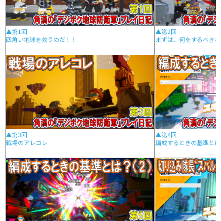
▲第1回
▲第2回
四角い地球を救うのだ！！
まずは、何をするべきな
▲第3回
▲第4回
戦場のアレコレ
編成するときの基準とは