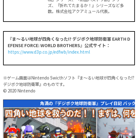
ズ、『折れてたまるか！』シリーズなど多
数。株式会社アクアミュール代表。
『ま～るい地球が四角くなった!? デジボク地球防衛軍 EARTH D
EFENSE FORCE: WORLD BROTHERS』公式サイト：
https://www.d3p.co.jp/edfwb/index.html
※ゲーム画面はNintendo Swicthソフト『ま～るい地球が四角くなった!?
デジボク地球防衛軍』のものです。
© 2020 Nintendo
角満の『デジボク地球防衛軍』プレイ日記 バック