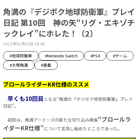
角満の『デジボク地球防衛軍』プレイ
日記 第10回 神の矢“リグ・エキゾチ
ックレイ”にホレた！（2）
2021年01月03日 18:00
#地球防衛軍
#Nintendo Switch
#PS4
#ゲーム
#大塚角満
#連載
プロールライダーKR仕様のススメ
早くも10回目
となる“角満の『デジボク地球防衛軍』プレイ
日記”。
“プロールラ
前回は、角満アーミーズの新たな切り込み隊長
イダーKR仕様”
について言及し始めたところであった。