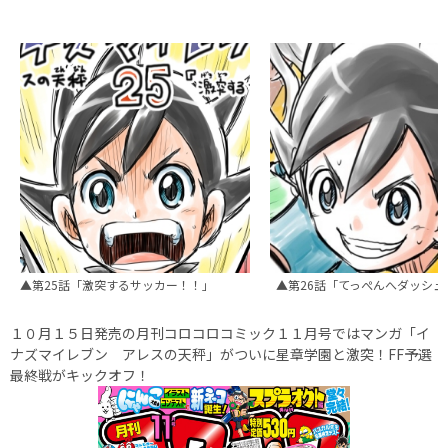
▲第25話「激突するサッカー！！」
▲第26話「てっぺんへダッシュ
１０月１５日発売の月刊コロコロコミック１１月号ではマンガ「イ
ナズマイレブン アレスの天秤」がついに星章学園と激突！FF予選
最終戦がキックオフ！