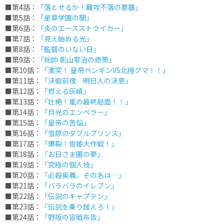
■第4話：
「落とせるか！難攻不落の要塞」
■第5話：
「星章学園の闇」
■第6話：
「炎のエースストライカー」
■第7話：
「見え始める光」
■第8話：
「監督のいない日」
■第9話：
「総帥 影山零治の奇策」
■第10話：
「激突！ 皇帝ペンギンVS北極グマ！！」
■第11話：
「決戦前夜 明日人の決意」
■第12話：
「燃える灰崎」
■第13話：
「壮絶！嵐の最終局面！！」
■第14話：
「月光のエンペラー」
■第15話：
「皇帝の苦悩」
■第16話：
「雪原のダブルプリンス」
■第17話：
「爆裂！雪姫大作戦！」
■第18話：
「お日さま園の夢」
■第19話：
「究極の個人技」
■第20話：
「必殺奥義、その名は…」
■第21話：
「バラバラのイレブン」
■第22話：
「伝説のキャプテン」
■第23話：
「伝説を乗り越えろ！」
■第24話：
「野坂の宣戦布告」