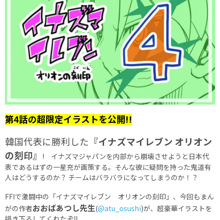
第4話の超限定イラストを公開!!
韓国代表に勝利した
『イナズマイレブン オリオン
の刻印』
! イナズマジャパンを内部から崩壊させようと日本代
表であるはずの一星充が画策する。そんな彼に疑問を持った鬼道有
人はどうするのか？ チームはバラバラになってしまうのか！？
FFIで激闘中の「イナズマイレブン オリオンの刻印」、今回もまん
おおばあつし先生
がの作者
(
@atu_osushi
)が、超豪華イラストを
描き下ろしてくれたぞ!!