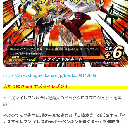
https://www.shogakukan.co.jp/books/09142808
広がり続けるイナズマイレブン！
イナズマイレブンは今世紀最大のビッグクロスプロジェクトを実
施！
やぶのてんや先生は
超クールな実力者「灰崎凌兵」の活躍する『イ
ナズマイレブン アレスの天秤 ～ペンギンを継ぐ者～』を連載中
!!