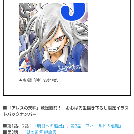
▲第3話「刻印を持つ者」
■「アレスの天秤」放送直前！ おおば先生描き下ろし限定イラス
トバックナンバー
■第1話、2話：
「明日への船出」、第2話「フィールドの悪魔」
■第3話：
「謎の監督 趙金雲」