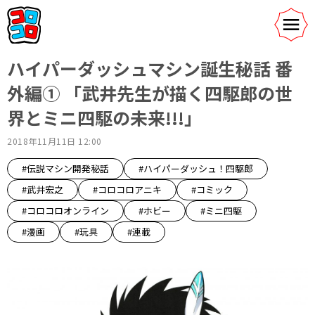
ハイパーダッシュマシン誕生秘話 番
外編① 「武井先生が描く四駆郎の世
界とミニ四駆の未来!!!」
2018年11月11日 12:00
#伝説マシン開発秘話
#ハイパーダッシュ！四駆郎
#武井宏之
#コロコロアニキ
#コミック
#コロコロオンライン
#ホビー
#ミニ四駆
#漫画
#玩具
#連載